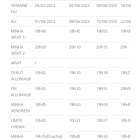
PARACHA
TSAV(Hagadol)
Chabbat
CHEMINI
TAZRIA
SEMAINE
26/03/2023
02/04/2023
09/04/2023
16/04/202
Hol
METSOR
DU
Hamoed
AU
01/04/2023
08/04/2023
15/04/2023
22/04/202
MINHA
18h40
18h45
18h55
19h00
ARVIT 1
MINHA
20h00
20h10
20h15
20h
ARVIT 2
ARVIT
/
DEBUT
19h02
19h10
19h18
19h27
ALLUMAGE
FIN
19h35
19h30
19h55
20h00
ALLUMAGE
MINHA
18h45
18h50
19h00
19h45
VENDREDI
LIMITE
10h42
10h33
10h27
10h18
CHEMA
MINHA
19h15(Dracha)
19h45
19h30
19h45