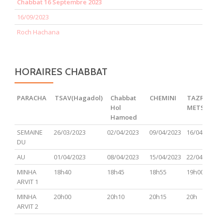
Chabbat 16 Septembre 2023
16/09/2023
Roch Hachana
HORAIRES CHABBAT
PARACHA
TSAV(Hagadol)
Chabbat
CHEMINI
TAZRIA
Hol
METSOR
Hamoed
PARACHA
TSAV(Hagadol)
Chabbat
CHEMINI
TAZRIA
SEMAINE
26/03/2023
02/04/2023
09/04/2023
16/04/202
Hol
METSOR
DU
Hamoed
AU
01/04/2023
08/04/2023
15/04/2023
22/04/202
MINHA
18h40
18h45
18h55
19h00
ARVIT 1
MINHA
20h00
20h10
20h15
20h
ARVIT 2