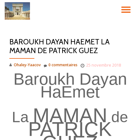
DÉ
Aller
au
LA
contenu
BAROUKH DAYAN HAEMET LA
NA
MAMAN DE PATRICK GUEZ
Ohaley-Yaacov
0 commentaires
25 novembre 2018
Baroukh Dayan
HaEmet
MAMAN
La
de
PATRICK