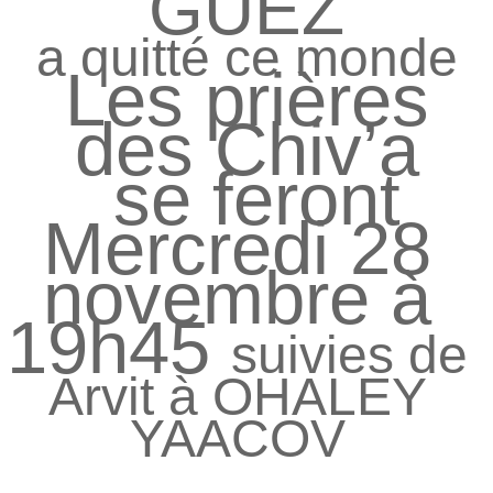
GUEZ
a quitté ce monde
Les prières
des Chiv’a
se feront
Mercredi 28
novembre à
19h45
suivies de
Arvit à OHALEY
YAACOV