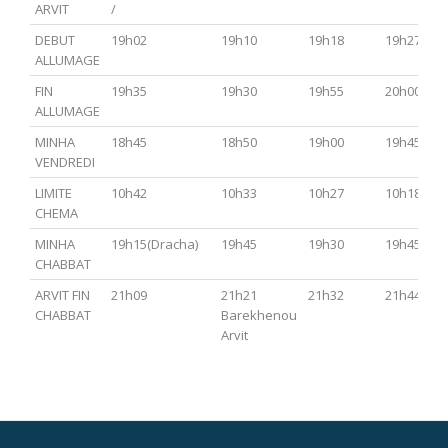
ARVIT
/
DEBUT
19h02
19h10
19h18
19h27
ALLUMAGE
FIN
19h35
19h30
19h55
20h00
ALLUMAGE
MINHA
18h45
18h50
19h00
19h45
VENDREDI
LIMITE
10h42
10h33
10h27
10h18
CHEMA
MINHA
19h15(Dracha)
19h45
19h30
19h45
CHABBAT
ARVIT FIN
21h09
21h21
21h32
21h44
CHABBAT
Barekhenou
Arvit