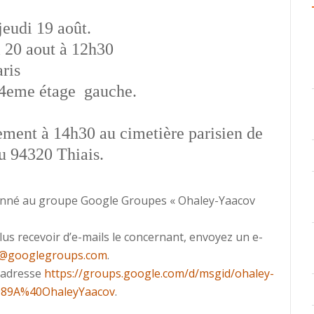
jeudi 19 août.
i 20 aout à 12h30
ris
 4eme étage gauche.
ement à 14h30 au cimetière parisien de
u 94320 Thiais.
bonné au groupe Google Groupes « Ohaley-Yaacov
s recevoir d’e-mails le concernant, envoyez un e-
e@googlegroups.com
.
l’adresse
https://groups.google.com/d/msgid/ohaley-
89A%40OhaleyYaacov
.