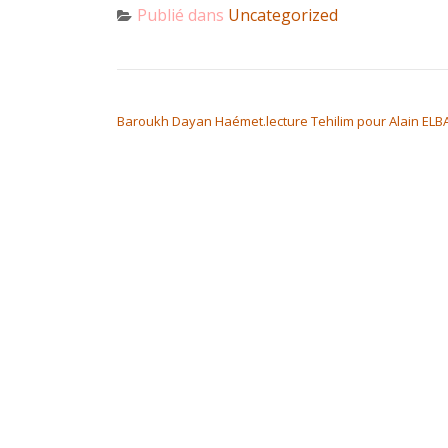
Publié dans
Uncategorized
NAVIGATION DE L’ARTICLE
Baroukh Dayan Haémet.lecture Tehilim pour Alain ELB