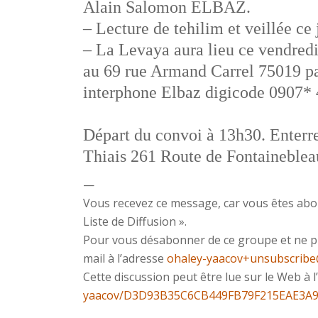
Alain Salomon ELBAZ.
– Lecture de tehilim et veillée ce 
– La Levaya aura lieu ce vendred
au 69 rue Armand Carrel 75019 pa
interphone Elbaz digicode 0907*
Départ du convoi à 13h30. Enterr
Thiais 261 Route de Fontaineblea
—
Vous recevez ce message, car vous êtes a
Liste de Diffusion ».
Pour vous désabonner de ce groupe et ne plu
mail à l’adresse
ohaley-yaacov+unsubscrib
Cette discussion peut être lue sur le Web à 
yaacov/D3D93B35C6CB449FB79F215EAE3A9