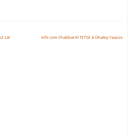
AZ zal
info com Chabbat KI TETSE à Ohaley Yaacov