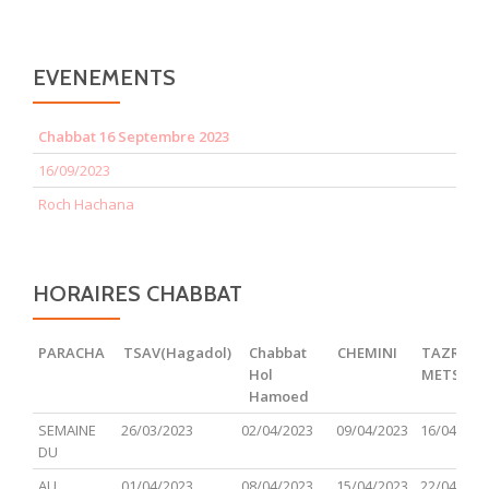
EVENEMENTS
Chabbat 16 Septembre 2023
16/09/2023
Roch Hachana
HORAIRES CHABBAT
PARACHA
TSAV(Hagadol)
Chabbat
CHEMINI
TAZRIA
Hol
METSOR
Hamoed
PARACHA
TSAV(Hagadol)
Chabbat
CHEMINI
TAZRIA
SEMAINE
26/03/2023
02/04/2023
09/04/2023
16/04/202
Hol
METSOR
DU
Hamoed
AU
01/04/2023
08/04/2023
15/04/2023
22/04/202