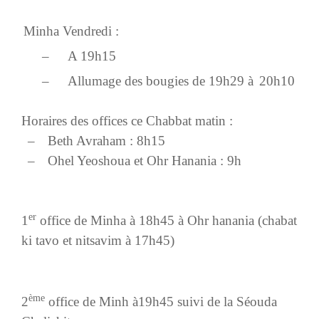
Minha Vendredi
:
–
A 19h15
–
Allumage des bougies de 19h29 à
20h10
Horaires des offices ce Chabbat matin
:
–
Beth Avraham : 8h15
–
Ohel Yeoshoua et Ohr Hanania : 9h
er
1
office de Minha à 18h45 à Ohr hanania (chabat
ki tavo et nitsavim à 17h45)
ème
2
office de Minh à19h45
suivi de la Séouda