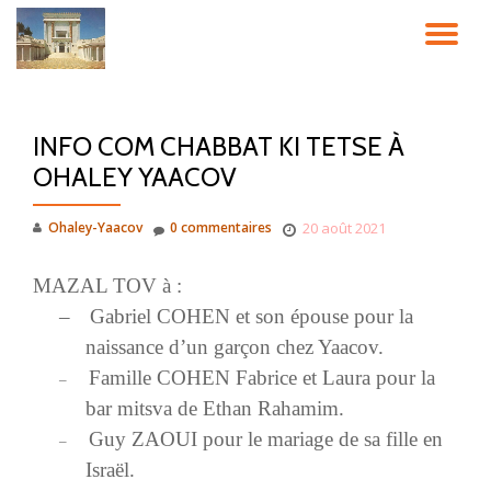
DÉ
Aller
au
LA
contenu
INFO COM CHABBAT KI TETSE À
NA
OHALEY YAACOV
Ohaley-Yaacov
0 commentaires
20 août 2021
MAZAL TOV à :
–
Gabriel COHEN et son épouse pour la
naissance d’un garçon chez Yaacov.
Famille COHEN Fabrice et Laura pour la
–
bar mitsva de Ethan Rahamim.
Guy ZAOUI pour le mariage de sa fille en
–
Israël.