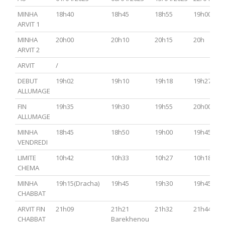
MINHA
18h40
18h45
18h55
19h00
ARVIT 1
MINHA
20h00
20h10
20h15
20h
ARVIT 2
ARVIT
/
DEBUT
19h02
19h10
19h18
19h27
ALLUMAGE
FIN
19h35
19h30
19h55
20h00
ALLUMAGE
MINHA
18h45
18h50
19h00
19h45
VENDREDI
LIMITE
10h42
10h33
10h27
10h18
CHEMA
MINHA
19h15(Dracha)
19h45
19h30
19h45
CHABBAT
ARVIT FIN
21h09
21h21
21h32
21h44
CHABBAT
Barekhenou