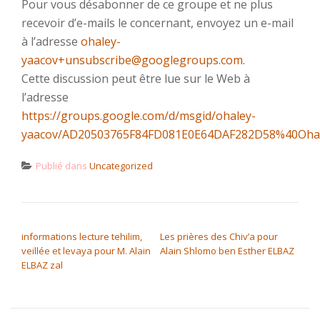
Pour vous désabonner de ce groupe et ne plus
recevoir d’e-mails le concernant, envoyez un e-mail
à l’adresse
ohaley-
yaacov+unsubscribe@googlegroups.com
.
Cette discussion peut être lue sur le Web à
l’adresse
https://groups.google.com/d/msgid/ohaley-
yaacov/AD20503765F84FD081E0E64DAF282D58%40Oha
Publié dans
Uncategorized
NAVIGATION DE L’ARTICLE
informations lecture tehilim,
Les prières des Chiv’a pour
veillée et levaya pour M. Alain
Alain Shlomo ben Esther ELBAZ
ELBAZ zal