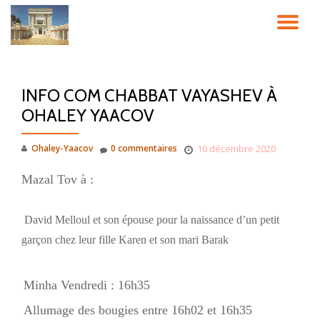
DÉ
Aller
au
LA
contenu
INFO COM CHABBAT VAYASHEV À
NA
OHALEY YAACOV
Ohaley-Yaacov
0 commentaires
10 décembre 2020
Mazal Tov à :
David Melloul et son épouse pour la naissance d’un petit
garçon chez leur fille Karen et son mari Barak
Minha Vendredi : 16h35
Allumage des bougies entre 16h02 et 16h35