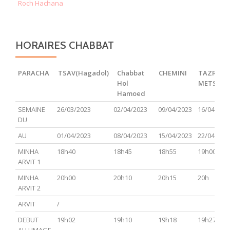
Roch Hachana
HORAIRES CHABBAT
PARACHA
TSAV(Hagadol)
Chabbat
CHEMINI
TAZRIA
Hol
METSOR
Hamoed
PARACHA
TSAV(Hagadol)
Chabbat
CHEMINI
TAZRIA
SEMAINE
26/03/2023
02/04/2023
09/04/2023
16/04/202
Hol
METSOR
DU
Hamoed
AU
01/04/2023
08/04/2023
15/04/2023
22/04/202
MINHA
18h40
18h45
18h55
19h00
ARVIT 1
MINHA
20h00
20h10
20h15
20h
ARVIT 2
ARVIT
/
DEBUT
19h02
19h10
19h18
19h27