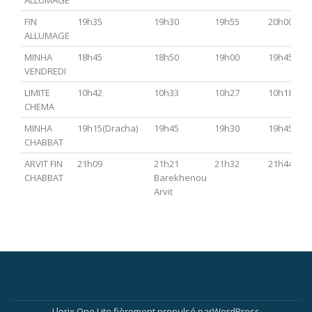
ALLUMAGE
FIN
19h35
19h30
19h55
20h00
ALLUMAGE
MINHA
18h45
18h50
19h00
19h45
VENDREDI
LIMITE
10h42
10h33
10h27
10h18
CHEMA
MINHA
19h15(Dracha)
19h45
19h30
19h45
CHABBAT
ARVIT FIN
21h09
21h21
21h32
21h44
CHABBAT
Barekhenou
Arvit
Menu
Llorix One Lite
fièrement propulsé par
WordPress