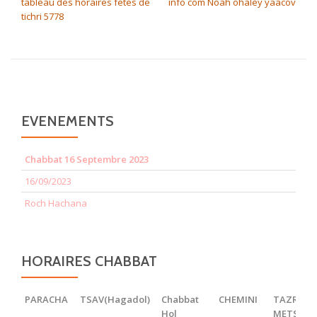
tableau des horaires fetes de
info com Noah ohaley yaacov
tichri 5778
EVENEMENTS
Chabbat 16 Septembre 2023
16/09/2023
Roch Hachana
HORAIRES CHABBAT
PARACHA
TSAV(Hagadol)
Chabbat
CHEMINI
TAZRIA
Hol
METSOR