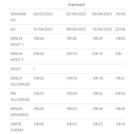
Hamoed
PARACHA
TSAV(Hagadol)
Chabbat
CHEMINI
TAZRIA
SEMAINE
26/03/2023
02/04/2023
09/04/2023
16/04/202
Hol
METSOR
DU
Hamoed
AU
01/04/2023
08/04/2023
15/04/2023
22/04/202
MINHA
18h40
18h45
18h55
19h00
ARVIT 1
MINHA
20h00
20h10
20h15
20h
ARVIT 2
ARVIT
/
DEBUT
19h02
19h10
19h18
19h27
ALLUMAGE
FIN
19h35
19h30
19h55
20h00
ALLUMAGE
MINHA
18h45
18h50
19h00
19h45
VENDREDI
LIMITE
10h42
10h33
10h27
10h18
CHEMA