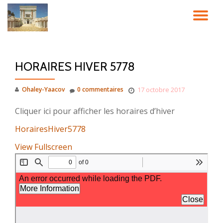
DÉ
Aller
au
LA
contenu
HORAIRES HIVER 5778
NA
Ohaley-Yaacov
0 commentaires
17 octobre 2017
Cliquer ici pour afficher les horaires d’hiver
HorairesHiver5778
View Fullscreen