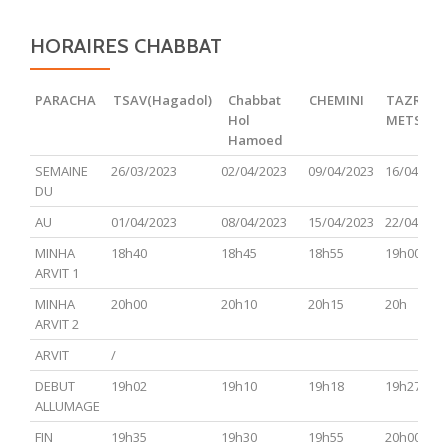
HORAIRES CHABBAT
PARACHA
TSAV(Hagadol)
Chabbat
CHEMINI
TAZRIA
Hol
METSOR
Hamoed
PARACHA
TSAV(Hagadol)
Chabbat
CHEMINI
TAZRIA
SEMAINE
26/03/2023
02/04/2023
09/04/2023
16/04/202
Hol
METSOR
DU
Hamoed
AU
01/04/2023
08/04/2023
15/04/2023
22/04/202
MINHA
18h40
18h45
18h55
19h00
ARVIT 1
MINHA
20h00
20h10
20h15
20h
ARVIT 2
ARVIT
/
DEBUT
19h02
19h10
19h18
19h27
ALLUMAGE
FIN
19h35
19h30
19h55
20h00