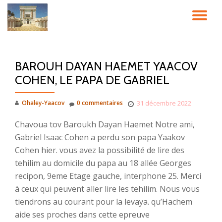
DÉ
Aller
au
LA
contenu
BAROUH DAYAN HAEMET YAACOV
NA
COHEN, LE PAPA DE GABRIEL
Ohaley-Yaacov
0 commentaires
31 décembre 2022
Chavoua tov Baroukh Dayan Haemet Notre ami,
Gabriel Isaac Cohen a perdu son papa Yaakov
Cohen hier. vous avez la possibilité de lire des
tehilim au domicile du papa au 18 allée Georges
recipon, 9eme Etage gauche, interphone 25. Merci
à ceux qui peuvent aller lire les tehilim. Nous vous
tiendrons au courant pour la levaya. qu’Hachem
aide ses proches dans cette epreuve