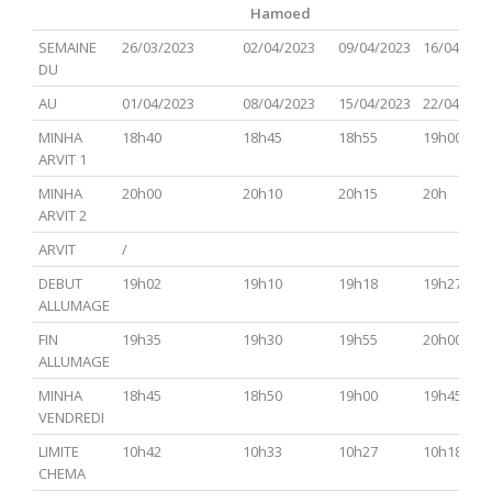
Hamoed
PARACHA
TSAV(Hagadol)
Chabbat
CHEMINI
TAZRIA
SEMAINE
26/03/2023
02/04/2023
09/04/2023
16/04/202
Hol
METSOR
DU
Hamoed
AU
01/04/2023
08/04/2023
15/04/2023
22/04/202
MINHA
18h40
18h45
18h55
19h00
ARVIT 1
MINHA
20h00
20h10
20h15
20h
ARVIT 2
ARVIT
/
DEBUT
19h02
19h10
19h18
19h27
ALLUMAGE
FIN
19h35
19h30
19h55
20h00
ALLUMAGE
MINHA
18h45
18h50
19h00
19h45
VENDREDI
LIMITE
10h42
10h33
10h27
10h18
CHEMA