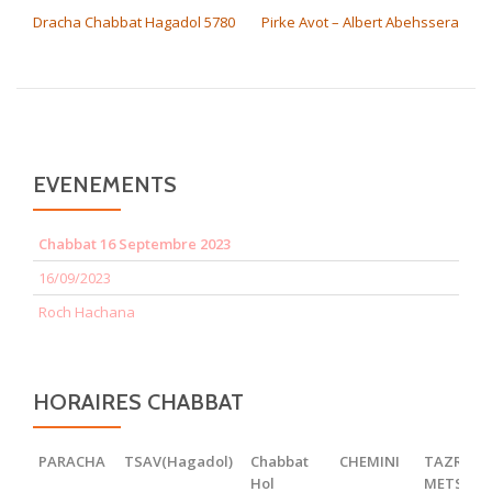
Dracha Chabbat Hagadol 5780
Pirke Avot – Albert Abehssera
EVENEMENTS
Chabbat 16 Septembre 2023
16/09/2023
Roch Hachana
HORAIRES CHABBAT
PARACHA
TSAV(Hagadol)
Chabbat
CHEMINI
TAZRIA
Hol
METSOR