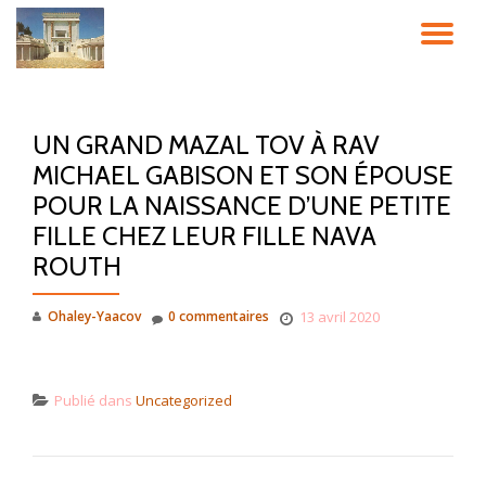
DÉ
Aller
au
LA
contenu
UN GRAND MAZAL TOV À RAV
NA
MICHAEL GABISON ET SON ÉPOUSE
POUR LA NAISSANCE D’UNE PETITE
FILLE CHEZ LEUR FILLE NAVA
ROUTH
Ohaley-Yaacov
0 commentaires
13 avril 2020
Publié dans
Uncategorized
NAVIGATION DE L’ARTICLE