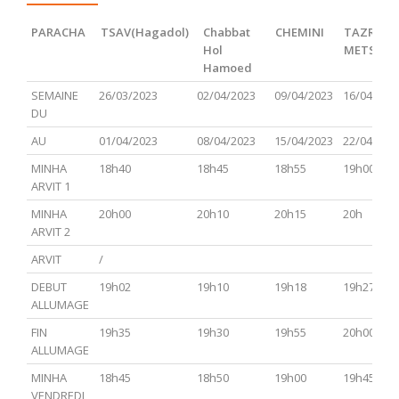
PARACHA
TSAV(Hagadol)
Chabbat
CHEMINI
TAZRIA
Hol
METSOR
Hamoed
PARACHA
TSAV(Hagadol)
Chabbat
CHEMINI
TAZRIA
SEMAINE
26/03/2023
02/04/2023
09/04/2023
16/04/202
Hol
METSOR
DU
Hamoed
AU
01/04/2023
08/04/2023
15/04/2023
22/04/202
MINHA
18h40
18h45
18h55
19h00
ARVIT 1
MINHA
20h00
20h10
20h15
20h
ARVIT 2
ARVIT
/
DEBUT
19h02
19h10
19h18
19h27
ALLUMAGE
FIN
19h35
19h30
19h55
20h00
ALLUMAGE
MINHA
18h45
18h50
19h00
19h45
VENDREDI