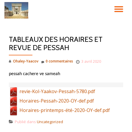
DÉ
Aller
au
LA
contenu
TABLEAUX DES HORAIRES ET
NA
REVUE DE PESSAH
Ohaley-Yaacov
0 commentaires
3 avril 2020
pessah cachere ve sameah
revie-Kol-Yaakov-Pessah-5780.pdf
Horaires-Pessah-2020-OY-def.pdf
Horaires-printemps-été-2020-OY-def.pdf
Publié dans
Uncategorized