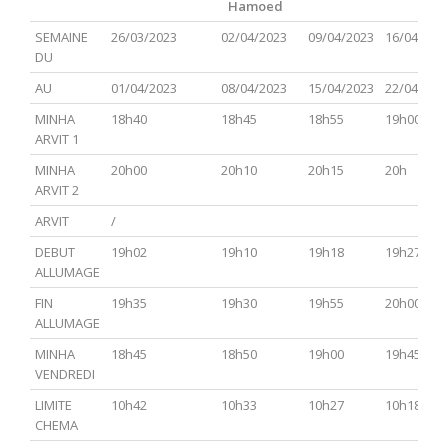
Hamoed
PARACHA
TSAV(Hagadol)
Chabbat
CHEMINI
TAZRIA
SEMAINE
26/03/2023
02/04/2023
09/04/2023
16/04/202
Hol
METSOR
DU
Hamoed
AU
01/04/2023
08/04/2023
15/04/2023
22/04/202
MINHA
18h40
18h45
18h55
19h00
ARVIT 1
MINHA
20h00
20h10
20h15
20h
ARVIT 2
ARVIT
/
DEBUT
19h02
19h10
19h18
19h27
ALLUMAGE
FIN
19h35
19h30
19h55
20h00
ALLUMAGE
MINHA
18h45
18h50
19h00
19h45
VENDREDI
LIMITE
10h42
10h33
10h27
10h18
CHEMA