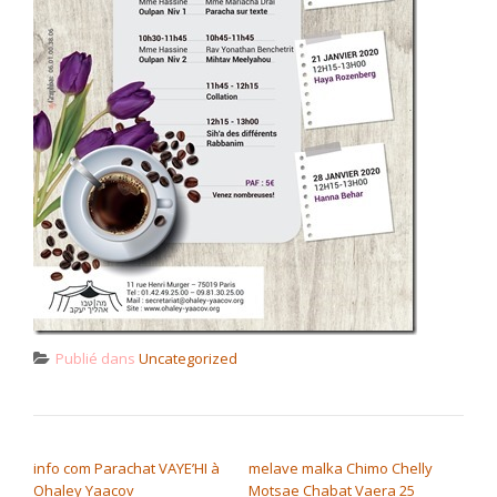
Publié dans
Uncategorized
NAVIGATION DE L’ARTICLE
info com Parachat VAYE’HI à
melave malka Chimo Chelly
Ohaley Yaacov
Motsae Chabat Vaera 25