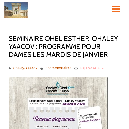
DÉ
Aller
au
LA
contenu
SEMINAIRE OHEL ESTHER-OHALEY
NA
YAACOV : PROGRAMME POUR
DAMES LES MARDIS DE JANVIER
Ohaley-Yaacov
0 commentaires
10 janvier 2020