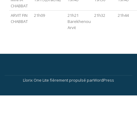
CHABBAT
ARVIT FIN
21h09
21h21
21h32
21h44
CHABBAT
Barekhenou
Arvit
Menu
secondaire
Llorix One Lite
fièrement propulsé par
WordPress