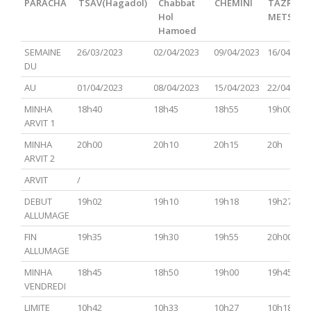
PARACHA
TSAV(Hagadol)
Chabbat
CHEMINI
TAZRIA
Hol
METSOR
Hamoed
PARACHA
TSAV(Hagadol)
Chabbat
CHEMINI
TAZRIA
SEMAINE
26/03/2023
02/04/2023
09/04/2023
16/04/202
Hol
METSOR
DU
Hamoed
AU
01/04/2023
08/04/2023
15/04/2023
22/04/202
MINHA
18h40
18h45
18h55
19h00
ARVIT 1
MINHA
20h00
20h10
20h15
20h
ARVIT 2
ARVIT
/
DEBUT
19h02
19h10
19h18
19h27
ALLUMAGE
FIN
19h35
19h30
19h55
20h00
ALLUMAGE
MINHA
18h45
18h50
19h00
19h45
VENDREDI
LIMITE
10h42
10h33
10h27
10h18