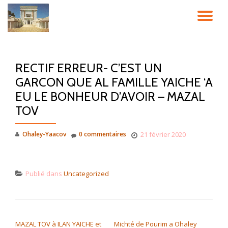
DÉ
Aller
au
LA
contenu
RECTIF ERREUR- C’EST UN
NA
GARCON QUE AL FAMILLE YAICHE ‘A
EU LE BONHEUR D’AVOIR – MAZAL
TOV
Ohaley-Yaacov
0 commentaires
21 février 2020
Publié dans
Uncategorized
NAVIGATION DE L’ARTICLE
MAZAL TOV à ILAN YAICHE et
Michté de Pourim a Ohaley