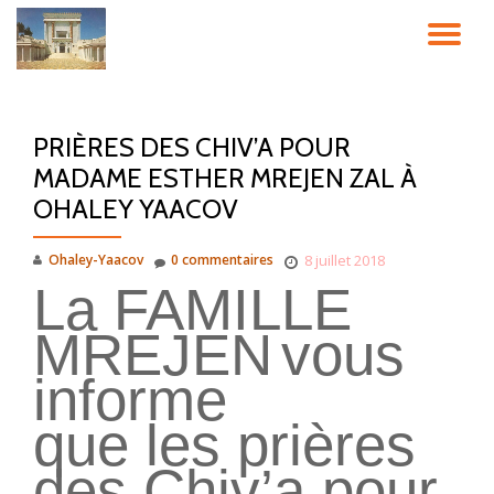
DÉ
Aller
au
LA
contenu
PRIÈRES DES CHIV’A POUR
NA
MADAME ESTHER MREJEN ZAL À
OHALEY YAACOV
Ohaley-Yaacov
0 commentaires
8 juillet 2018
La FAMILLE
MREJEN
vous
informe
que les prières
des Chiv’a pour