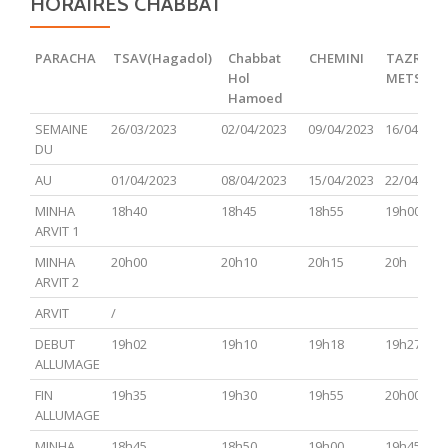
HORAIRES CHABBAT
PARACHA
TSAV(Hagadol)
Chabbat
CHEMINI
TAZRIA
Hol
METSOR
Hamoed
PARACHA
TSAV(Hagadol)
Chabbat
CHEMINI
TAZRIA
SEMAINE
26/03/2023
02/04/2023
09/04/2023
16/04/202
Hol
METSOR
DU
Hamoed
AU
01/04/2023
08/04/2023
15/04/2023
22/04/202
MINHA
18h40
18h45
18h55
19h00
ARVIT 1
MINHA
20h00
20h10
20h15
20h
ARVIT 2
ARVIT
/
DEBUT
19h02
19h10
19h18
19h27
ALLUMAGE
FIN
19h35
19h30
19h55
20h00
ALLUMAGE
MINHA
18h45
18h50
19h00
19h45