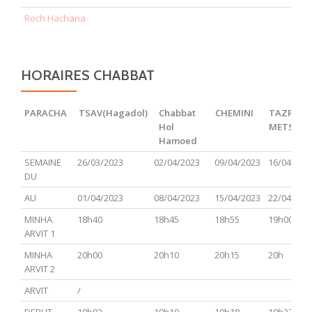
Roch Hachana
HORAIRES CHABBAT
PARACHA
TSAV(Hagadol)
Chabbat
CHEMINI
TAZRIA
Hol
METSOR
Hamoed
PARACHA
TSAV(Hagadol)
Chabbat
CHEMINI
TAZRIA
SEMAINE
26/03/2023
02/04/2023
09/04/2023
16/04/202
Hol
METSOR
DU
Hamoed
AU
01/04/2023
08/04/2023
15/04/2023
22/04/202
MINHA
18h40
18h45
18h55
19h00
ARVIT 1
MINHA
20h00
20h10
20h15
20h
ARVIT 2
ARVIT
/