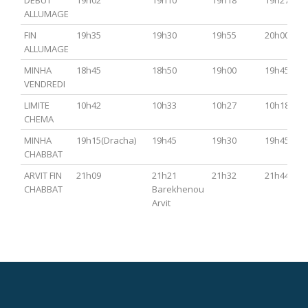
DEBUT
19h02
19h10
19h18
19h27
ALLUMAGE
FIN
19h35
19h30
19h55
20h00
ALLUMAGE
MINHA
18h45
18h50
19h00
19h45
VENDREDI
LIMITE
10h42
10h33
10h27
10h18
CHEMA
MINHA
19h15(Dracha)
19h45
19h30
19h45
CHABBAT
ARVIT FIN
21h09
21h21
21h32
21h44
CHABBAT
Barekhenou
Arvit
Menu