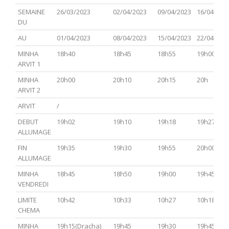
PARACHA
TSAV(Hagadol)
Chabbat
CHEMINI
TAZRIA
SEMAINE
26/03/2023
02/04/2023
09/04/2023
16/04/202
Hol
METSOR
DU
Hamoed
AU
01/04/2023
08/04/2023
15/04/2023
22/04/202
MINHA
18h40
18h45
18h55
19h00
ARVIT 1
MINHA
20h00
20h10
20h15
20h
ARVIT 2
ARVIT
/
DEBUT
19h02
19h10
19h18
19h27
ALLUMAGE
FIN
19h35
19h30
19h55
20h00
ALLUMAGE
MINHA
18h45
18h50
19h00
19h45
VENDREDI
LIMITE
10h42
10h33
10h27
10h18
CHEMA
MINHA
19h15(Dracha)
19h45
19h30
19h45