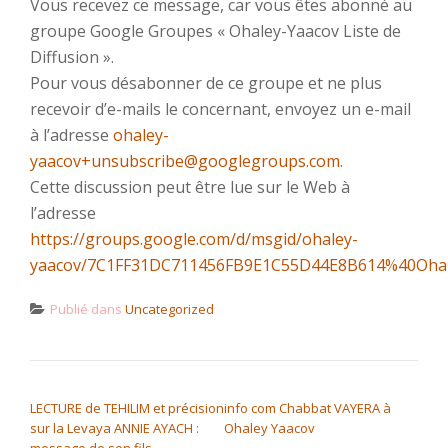
Vous recevez ce message, car vous êtes abonné au
groupe Google Groupes « Ohaley-Yaacov Liste de
Diffusion ».
Pour vous désabonner de ce groupe et ne plus
recevoir d’e-mails le concernant, envoyez un e-mail
à l’adresse
ohaley-
yaacov+unsubscribe@googlegroups.com
.
Cette discussion peut être lue sur le Web à
l’adresse
https://groups.google.com/d/msgid/ohaley-
yaacov/7C1FF31DC711456FB9E1C55D44E8B614%40Ohal
Publié dans
Uncategorized
NAVIGATION DE L’ARTICLE
LECTURE de TEHILIM et précision
info com Chabbat VAYERA à
sur la Levaya ANNIE AYACH :
Ohaley Yaacov