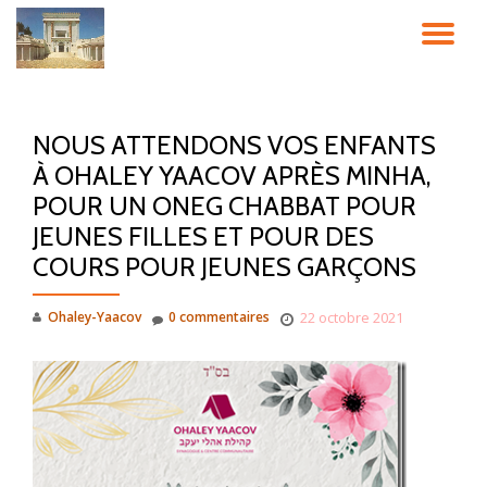
DÉ
Aller
au
LA
contenu
NOUS ATTENDONS VOS ENFANTS
NA
À OHALEY YAACOV APRÈS MINHA,
POUR UN ONEG CHABBAT POUR
JEUNES FILLES ET POUR DES
COURS POUR JEUNES GARÇONS
Ohaley-Yaacov
0 commentaires
22 octobre 2021