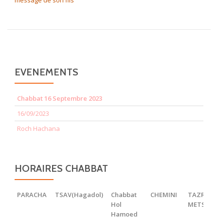
message de son fils
EVENEMENTS
Chabbat 16 Septembre 2023
16/09/2023
Roch Hachana
HORAIRES CHABBAT
PARACHA
TSAV(Hagadol)
Chabbat
CHEMINI
TAZRIA
Hol
METSOR
Hamoed