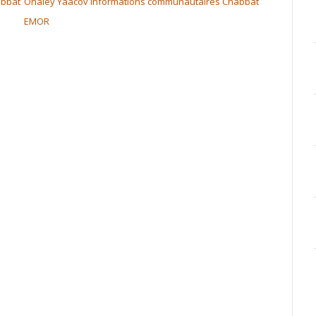
bbat
Ohaley Yaacov informations communautaires Chabbat
EMOR