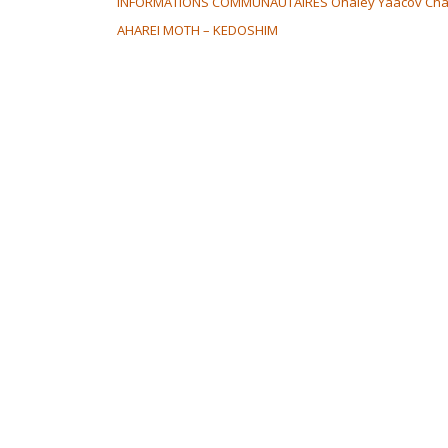
INFORMATIONS COMMUNAUTAIRES Ohaley Yaacov Cha
AHAREI MOTH – KEDOSHIM