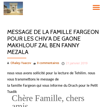
DÉ
Aller
au
LA
contenu
MESSAGE DE LA FAMILLE FARGEON
NA
POUR LES CHIV’A DE GAONE
MAKHLOUF ZAL BEN FANNY
MEZALA
Ohaley-Yaacov
0 commentaires
21 janvier 2019
nous vous avons sollicité pour la lecture de Tehilim. nous
vous transmettons le message de
la famille Fargeon qui vous informe du Drach pour le Petit
Tsadik
Chère Famille, chers
amis ,