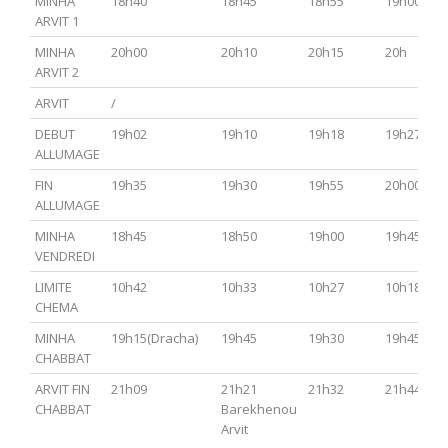
MINHA
18h40
18h45
18h55
19h00
ARVIT 1
MINHA
20h00
20h10
20h15
20h
ARVIT 2
ARVIT
/
DEBUT
19h02
19h10
19h18
19h27
ALLUMAGE
FIN
19h35
19h30
19h55
20h00
ALLUMAGE
MINHA
18h45
18h50
19h00
19h45
VENDREDI
LIMITE
10h42
10h33
10h27
10h18
CHEMA
MINHA
19h15(Dracha)
19h45
19h30
19h45
CHABBAT
ARVIT FIN
21h09
21h21
21h32
21h44
CHABBAT
Barekhenou
Arvit