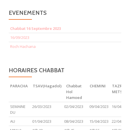
EVENEMENTS
Chabbat 16 Septembre 2023
16/09/2023
Roch Hachana
HORAIRES CHABBAT
PARACHA
TSAV(Hagadol)
Chabbat
CHEMINI
TAZRIA
Hol
METSOR
Hamoed
PARACHA
TSAV(Hagadol)
Chabbat
CHEMINI
TAZRIA
SEMAINE
26/03/2023
02/04/2023
09/04/2023
16/04/202
Hol
METSOR
DU
Hamoed
AU
01/04/2023
08/04/2023
15/04/2023
22/04/202