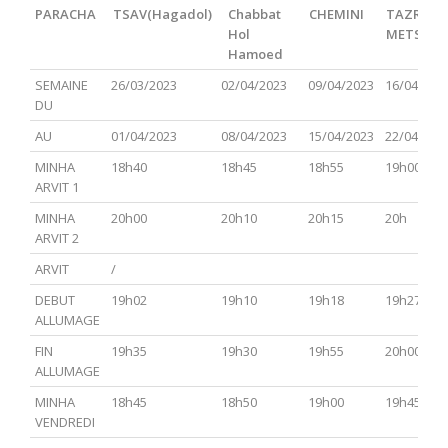
PARACHA
TSAV(Hagadol)
Chabbat
CHEMINI
TAZRIA
Hol
METSOR
Hamoed
PARACHA
TSAV(Hagadol)
Chabbat
CHEMINI
TAZRIA
SEMAINE
26/03/2023
02/04/2023
09/04/2023
16/04/202
Hol
METSOR
DU
Hamoed
AU
01/04/2023
08/04/2023
15/04/2023
22/04/202
MINHA
18h40
18h45
18h55
19h00
ARVIT 1
MINHA
20h00
20h10
20h15
20h
ARVIT 2
ARVIT
/
DEBUT
19h02
19h10
19h18
19h27
ALLUMAGE
FIN
19h35
19h30
19h55
20h00
ALLUMAGE
MINHA
18h45
18h50
19h00
19h45
VENDREDI