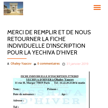
DÉ
Aller
au
LA
contenu
MERCI DE REMPLIR ET DE NOUS
NA
RETOURNER LA FICHE
INDIVIDUELLE D’INSCRIPTION
POUR LA YECHIVA D’HIVER
Ohaley-Yaacov
0 commentaires
31 janvier 2019