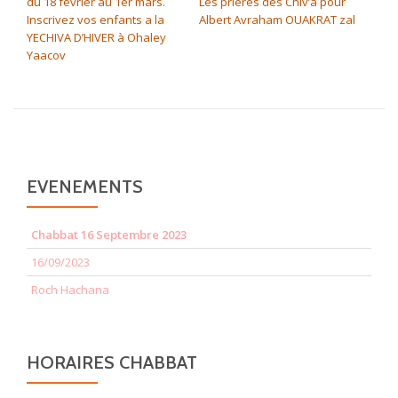
du 18 février au 1er mars.
Les prières des Chiv’a pour
Inscrivez vos enfants a la
Albert Avraham OUAKRAT zal
YECHIVA D’HIVER à Ohaley
Yaacov
EVENEMENTS
Chabbat 16 Septembre 2023
16/09/2023
Roch Hachana
HORAIRES CHABBAT