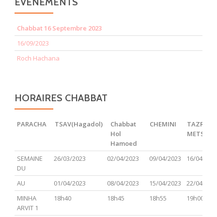
EVENEMENTS
Chabbat 16 Septembre 2023
16/09/2023
Roch Hachana
HORAIRES CHABBAT
PARACHA
TSAV(Hagadol)
Chabbat
CHEMINI
TAZRIA
Hol
METSOR
Hamoed
PARACHA
TSAV(Hagadol)
Chabbat
CHEMINI
TAZRIA
SEMAINE
26/03/2023
02/04/2023
09/04/2023
16/04/202
Hol
METSOR
DU
Hamoed
AU
01/04/2023
08/04/2023
15/04/2023
22/04/202
MINHA
18h40
18h45
18h55
19h00
ARVIT 1