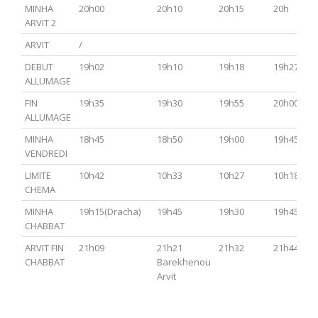
MINHA
20h00
20h10
20h15
20h
ARVIT 2
ARVIT
/
DEBUT
19h02
19h10
19h18
19h27
ALLUMAGE
FIN
19h35
19h30
19h55
20h00
ALLUMAGE
MINHA
18h45
18h50
19h00
19h45
VENDREDI
LIMITE
10h42
10h33
10h27
10h18
CHEMA
MINHA
19h15(Dracha)
19h45
19h30
19h45
CHABBAT
ARVIT FIN
21h09
21h21
21h32
21h44
CHABBAT
Barekhenou
Arvit