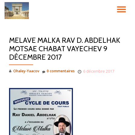
DÉ
Aller
au
LA
contenu
MELAVE MALKA RAV D. ABDELHAK
NA
MOTSAE CHABAT VAYECHEV 9
DÉCEMBRE 2017
Ohaley-Yaacov
0 commentaires
6 décembre 2017