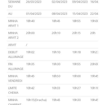
PARACHA
TSAV(Hagadol)
Chabbat
CHEMINI
TAZRIA
SEMAINE
26/03/2023
02/04/2023
09/04/2023
16/04/202
Hol
METSOR
DU
Hamoed
AU
01/04/2023
08/04/2023
15/04/2023
22/04/202
MINHA
18h40
18h45
18h55
19h00
ARVIT 1
MINHA
20h00
20h10
20h15
20h
ARVIT 2
ARVIT
/
DEBUT
19h02
19h10
19h18
19h27
ALLUMAGE
FIN
19h35
19h30
19h55
20h00
ALLUMAGE
MINHA
18h45
18h50
19h00
19h45
VENDREDI
LIMITE
10h42
10h33
10h27
10h18
CHEMA
MINHA
19h15(Dracha)
19h45
19h30
19h45
CHABBAT