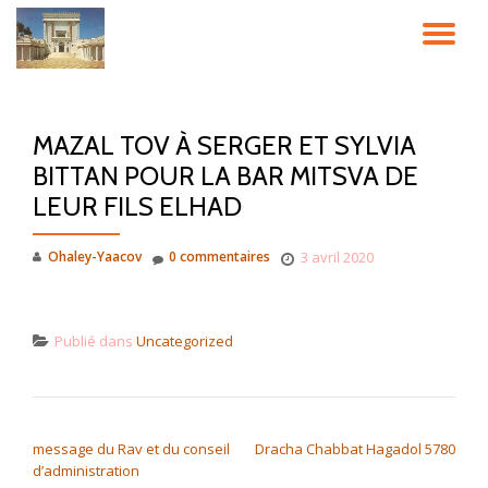
DÉ
Aller
au
LA
contenu
MAZAL TOV À SERGER ET SYLVIA
NA
BITTAN POUR LA BAR MITSVA DE
LEUR FILS ELHAD
Ohaley-Yaacov
0 commentaires
3 avril 2020
Publié dans
Uncategorized
NAVIGATION DE L’ARTICLE
message du Rav et du conseil
Dracha Chabbat Hagadol 5780
d’administration