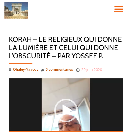
DÉ
Aller
au
LA
contenu
KORAH – LE RELIGIEUX QUI DONNE
NA
LA LUMIÈRE ET CELUI QUI DONNE
L’OBSCURITÉ – PAR YOSSEF P.
Ohaley-Yaacov
0 commentaires
29 juin 2020
Lecteur
vidéo