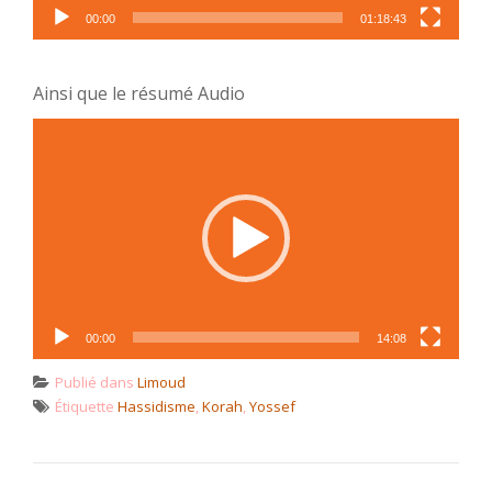
00:00
01:18:43
Ainsi que le résumé Audio
Lecteur
vidéo
00:00
14:08
Publié dans
Limoud
Étiquette
Hassidisme
,
Korah
,
Yossef
NAVIGATION DE L’ARTICLE