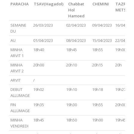
PARACHA
TSAV(Hagadol)
Chabbat
CHEMINI
TAZRIA
Hol
METSOR
Hamoed
PARACHA
TSAV(Hagadol)
Chabbat
CHEMINI
TAZRIA
SEMAINE
26/03/2023
02/04/2023
09/04/2023
16/04/202
Hol
METSOR
DU
Hamoed
AU
01/04/2023
08/04/2023
15/04/2023
22/04/202
MINHA
18h40
18h45
18h55
19h00
ARVIT 1
MINHA
20h00
20h10
20h15
20h
ARVIT 2
ARVIT
/
DEBUT
19h02
19h10
19h18
19h27
ALLUMAGE
FIN
19h35
19h30
19h55
20h00
ALLUMAGE
MINHA
18h45
18h50
19h00
19h45
VENDREDI