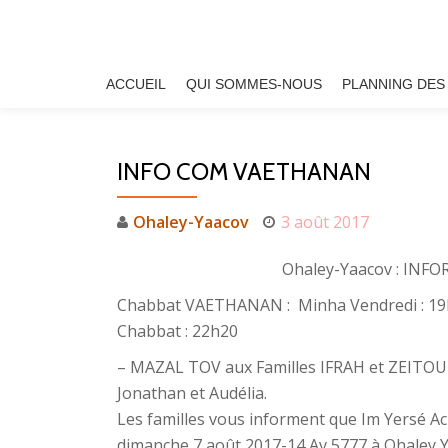
Aller
au
ACCUEIL
QUI SOMMES-NOUS
PLANNING DES
contenu
INFO COM VAETHANAN
Ohaley-Yaacov
3 août 2017
Ohaley-Yaacov : I
Chabbat VAETHANAN : Minha Vendredi : 19h
Chabbat : 22h20
– MAZAL TOV aux Familles IFRAH et ZEITOUN
Jonathan et Audélia.
Les familles vous informent que Im Yersé Ac
dimanche 7 août 2017-14 Av 5777 à Ohaley Y