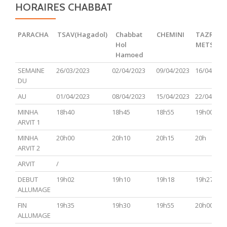
HORAIRES CHABBAT
PARACHA
TSAV(Hagadol)
Chabbat
CHEMINI
TAZRIA
Hol
METSOR
Hamoed
PARACHA
TSAV(Hagadol)
Chabbat
CHEMINI
TAZRIA
SEMAINE
26/03/2023
02/04/2023
09/04/2023
16/04/202
Hol
METSOR
DU
Hamoed
AU
01/04/2023
08/04/2023
15/04/2023
22/04/202
MINHA
18h40
18h45
18h55
19h00
ARVIT 1
MINHA
20h00
20h10
20h15
20h
ARVIT 2
ARVIT
/
DEBUT
19h02
19h10
19h18
19h27
ALLUMAGE
FIN
19h35
19h30
19h55
20h00
ALLUMAGE