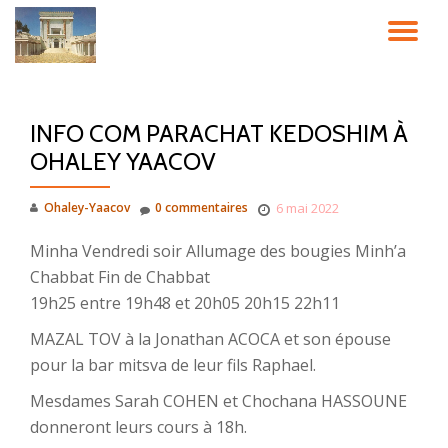
DÉ
Aller
au
LA
contenu
INFO COM PARACHAT KEDOSHIM À
NA
OHALEY YAACOV
Ohaley-Yaacov
0 commentaires
6 mai 2022
Minha Vendredi soir Allumage des bougies Minh’a
Chabbat Fin de Chabbat
19h25 entre 19h48 et 20h05 20h15 22h11
MAZAL TOV à la Jonathan ACOCA et son épouse
pour la bar mitsva de leur fils Raphael.
Mesdames Sarah COHEN et Chochana HASSOUNE
donneront leurs cours à 18h.