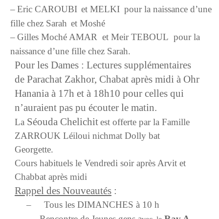
–
Eric CAROUBI
et MELKI
pour la naissance d’une
fille chez Sarah
et Moshé
–
Gilles Moché AMAR et Meir TEBOUL pour la
naissance d’une fille chez Sarah.
Pour les Dames : Lectures supplémentaires
de Parachat Zakhor, Chabat après midi à Ohr
Hanania à 17h et à 18h10 pour celles qui
n’auraient pas pu écouter le matin.
Séouda Chelichit
La
est offerte par la Famille
ZARROUK
Léiloui nichmat
Dolly bat
Georgette.
Cours habituels le Vendredi soir après Arvit et
Chabbat après midi
Rappel des Nouveautés
:
–
Tous les DIMANCHES à 10 h
Rencontre de Jeunes gens a
Rav A.