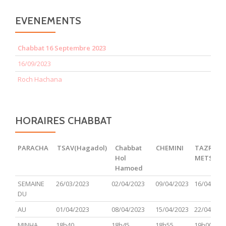
EVENEMENTS
Chabbat 16 Septembre 2023
16/09/2023
Roch Hachana
HORAIRES CHABBAT
PARACHA
TSAV(Hagadol)
Chabbat
CHEMINI
TAZRIA
Hol
METSOR
Hamoed
PARACHA
TSAV(Hagadol)
Chabbat
CHEMINI
TAZRIA
SEMAINE
26/03/2023
02/04/2023
09/04/2023
16/04/202
Hol
METSOR
DU
Hamoed
AU
01/04/2023
08/04/2023
15/04/2023
22/04/202
MINHA
18h40
18h45
18h55
19h00