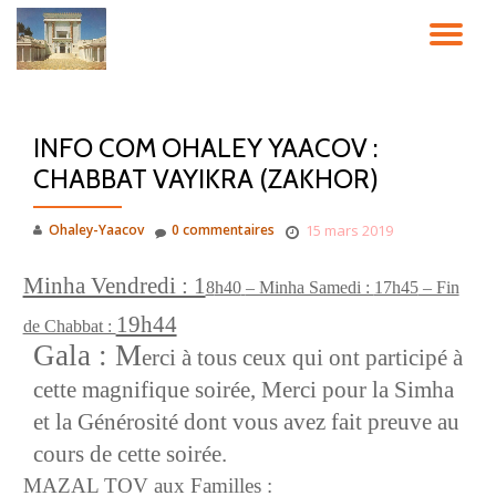
DÉ
Aller
au
LA
contenu
INFO COM OHALEY YAACOV :
NA
CHABBAT VAYIKRA (ZAKHOR)
Ohaley-Yaacov
0 commentaires
15 mars 2019
Minha Vendredi : 1
8
h40
– Minha Samedi :
17h45
– Fin
19h44
de Chabbat :
Gala : M
erci à tous ceux qui ont participé à
cette magnifique soirée, Merci pour la Simha
et la Générosité dont vous avez fait preuve au
cours de cette soirée.
MAZAL TOV aux Familles :