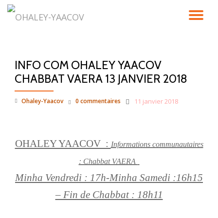
DÉ
Aller
au
LA
contenu
INFO COM OHALEY YAACOV
NA
CHABBAT VAERA 13 JANVIER 2018
Ohaley-Yaacov
0 commentaires
11 janvier 2018
OHALEY YAACOV :
Informations communautaires
: Chabbat VAERA
Minha Vendredi : 17h-Minha Samedi :16h15
– Fin de Chabbat : 18h11