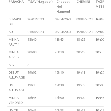
PARACHA
TSAV(Hagadol)
Chabbat
CHEMINI
TAZRIA
Hol
METSOR
Hamoed
PARACHA
TSAV(Hagadol)
Chabbat
CHEMINI
TAZRIA
SEMAINE
26/03/2023
02/04/2023
09/04/2023
16/04/202
Hol
METSOR
DU
Hamoed
AU
01/04/2023
08/04/2023
15/04/2023
22/04/202
MINHA
18h40
18h45
18h55
19h00
ARVIT 1
MINHA
20h00
20h10
20h15
20h
ARVIT 2
ARVIT
/
DEBUT
19h02
19h10
19h18
19h27
ALLUMAGE
FIN
19h35
19h30
19h55
20h00
ALLUMAGE
MINHA
18h45
18h50
19h00
19h45
VENDREDI
LIMITE
10h42
10h33
10h27
10h18