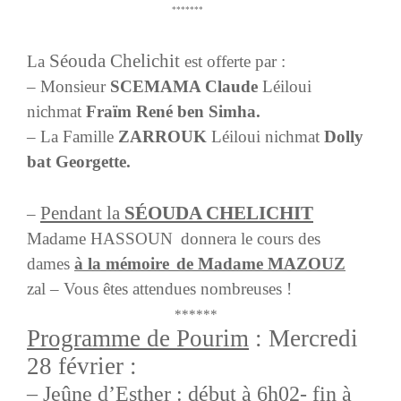
*******
Séouda Chelichit
La
est offerte par :
– Monsieur
SCEMAMA Claude
Léiloui
nichmat
Fraïm René ben Simha.
–
La Famille
ZARROUK
Léiloui nichmat
Dolly
bat Georgette.
Pendant la
SÉOUDA CHELICHIT
–
Madame HASSOUN
donnera le cours des
dames
à la mémoire
de Madame MAZOUZ
zal – Vous êtes attendues nombreuses !
******
Programme de Pourim
: Mercredi
28 février :
– Jeûne d’Esther : début à 6h02- fin à