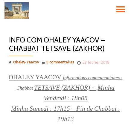
DÉ
Aller
au
LA
contenu
INFO COM OHALEY YAACOV –
NA
CHABBAT TETSAVE (ZAKHOR)
Ohaley-Yaacov
0 commentaires
23 février 2018
OHALEY YAACOV
Informations communautaires
:
TETSAVE (ZAKHOR) –
Minha
Chabbat
Vendredi : 18h05
Minha Samedi : 17h15 – Fin de Chabbat :
19h13