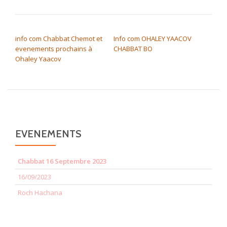
NAVIGATION DE L’ARTICLE
info com Chabbat Chemot et
Info com OHALEY YAACOV
evenements prochains à
CHABBAT BO
Ohaley Yaacov
EVENEMENTS
Chabbat 16 Septembre 2023
16/09/2023
Roch Hachana