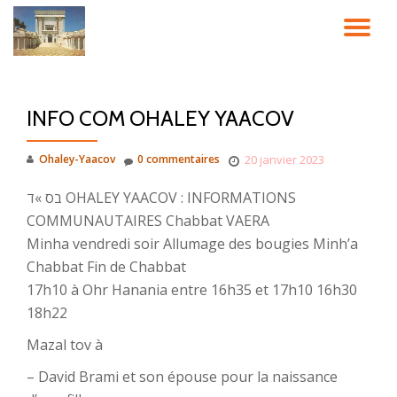
DÉ
Aller
au
LA
contenu
INFO COM OHALEY YAACOV
NA
Ohaley-Yaacov
0 commentaires
20 janvier 2023
בס »ד OHALEY YAACOV : INFORMATIONS
COMMUNAUTAIRES Chabbat VAERA
Minha vendredi soir Allumage des bougies Minh’a
Chabbat Fin de Chabbat
17h10 à Ohr Hanania entre 16h35 et 17h10 16h30
18h22
Mazal tov à
– David Brami et son épouse pour la naissance