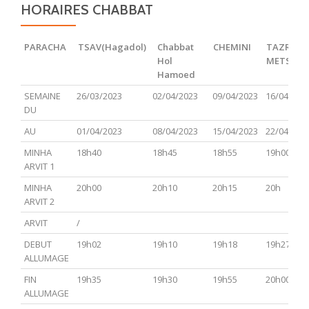
HORAIRES CHABBAT
PARACHA
TSAV(Hagadol)
Chabbat
CHEMINI
TAZRIA
Hol
METSOR
Hamoed
PARACHA
TSAV(Hagadol)
Chabbat
CHEMINI
TAZRIA
SEMAINE
26/03/2023
02/04/2023
09/04/2023
16/04/202
Hol
METSOR
DU
Hamoed
AU
01/04/2023
08/04/2023
15/04/2023
22/04/202
MINHA
18h40
18h45
18h55
19h00
ARVIT 1
MINHA
20h00
20h10
20h15
20h
ARVIT 2
ARVIT
/
DEBUT
19h02
19h10
19h18
19h27
ALLUMAGE
FIN
19h35
19h30
19h55
20h00
ALLUMAGE