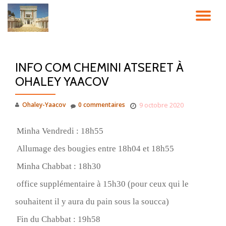
DÉ
Aller
au
LA
contenu
INFO COM CHEMINI ATSERET À
NA
OHALEY YAACOV
Ohaley-Yaacov
0 commentaires
9 octobre 2020
Minha Vendredi : 18h55
Allumage des bougies entre 18h04 et 18h55
Minha Chabbat : 18h30
office supplémentaire à 15h30 (pour ceux qui le
souhaitent il y aura du pain sous la soucca)
Fin du Chabbat : 19h58