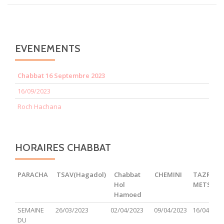
EVENEMENTS
Chabbat 16 Septembre 2023
16/09/2023
Roch Hachana
HORAIRES CHABBAT
PARACHA
TSAV(Hagadol)
Chabbat
CHEMINI
TAZRIA
Hol
METSOR
Hamoed
PARACHA
TSAV(Hagadol)
Chabbat
CHEMINI
TAZRIA
SEMAINE
26/03/2023
02/04/2023
09/04/2023
16/04/202
Hol
METSOR
DU