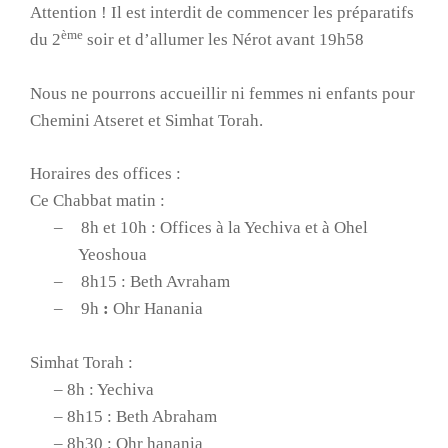
Attention ! Il est interdit de commencer les préparatifs
ème
du 2
soir et d’allumer les Nérot avant 19h58
Nous ne pourrons accueillir ni femmes ni enfants pour
Chemini Atseret et Simhat Torah.
Horaires des offices :
Ce Chabbat matin :
–
8h et 10h : Offices à la Yechiva et à Ohel
Yeoshoua
–
8h15 : Beth Avraham
–
9h
:
Ohr Hanania
Simhat Torah :
– 8h : Yechiva
– 8h15 : Beth Abraham
– 8h30 : Ohr hanania