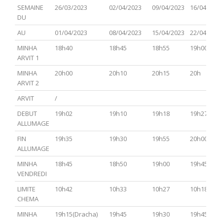
PARACHA
TSAV(Hagadol)
Chabbat
CHEMINI
TAZRIA
SEMAINE
26/03/2023
02/04/2023
09/04/2023
16/04/202
Hol
METSOR
DU
Hamoed
AU
01/04/2023
08/04/2023
15/04/2023
22/04/202
MINHA
18h40
18h45
18h55
19h00
ARVIT 1
MINHA
20h00
20h10
20h15
20h
ARVIT 2
ARVIT
/
DEBUT
19h02
19h10
19h18
19h27
ALLUMAGE
FIN
19h35
19h30
19h55
20h00
ALLUMAGE
MINHA
18h45
18h50
19h00
19h45
VENDREDI
LIMITE
10h42
10h33
10h27
10h18
CHEMA
MINHA
19h15(Dracha)
19h45
19h30
19h45