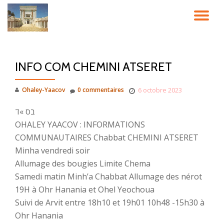
DÉ
Aller
au
LA
contenu
INFO COM CHEMINI ATSERET
NA
Ohaley-Yaacov
0 commentaires
6 octobre 2023
בס »ד
OHALEY YAACOV : INFORMATIONS
COMMUNAUTAIRES Chabbat CHEMINI ATSERET
Minha vendredi soir
Allumage des bougies Limite Chema
Samedi matin Minh’a Chabbat Allumage des nérot
19H à Ohr Hanania et Ohel Yeochoua
Suivi de Arvit entre 18h10 et 19h01 10h48 -15h30 à
Ohr Hanania