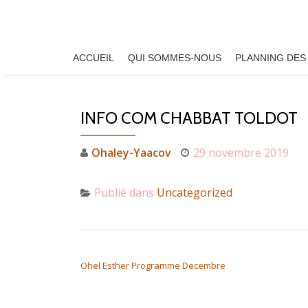
Aller
au
ACCUEIL
QUI SOMMES-NOUS
PLANNING DES
contenu
INFO COM CHABBAT TOLDOT
Ohaley-Yaacov
29 novembre 2019
Publié dans
Uncategorized
NAVIGATION DE L’ARTICLE
Ohel Esther Programme Decembre