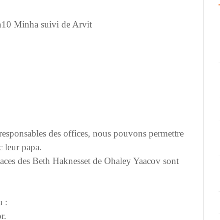
h10 Minha suivi de Arvit
s responsables des offices, nous pouvons permettre
c leur papa.
places des Beth Haknesset de Ohaley Yaacov sont
 :
r.