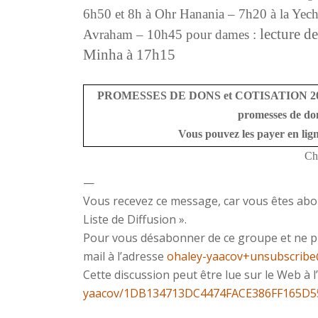
6h50 et 8h à Ohr Hanania – 7h20 à la Yec
lecture d
Avraham – 10h45 pour dames :
Minha à 17h15
PROMESSES DE DONS et COTISATION 2021: Vou
promesses de do
Vous pouvez les payer en lign
Ch
—
Vous recevez ce message, car vous êtes a
Liste de Diffusion ».
Pour vous désabonner de ce groupe et ne plu
mail à l’adresse
ohaley-yaacov+unsubscrib
Cette discussion peut être lue sur le Web à 
yaacov/1DB134713DC4474FACE386FF165D5