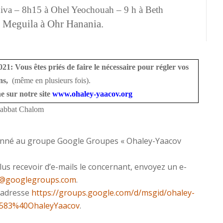
hiva – 8h15 à Ohel Yeochouah – 9 h à Beth
e Meguila à Ohr Hanania.
s êtes priés de faire le nécessaire pour régler vos
ns,
(même en plusieurs fois).
e sur notre site
www.ohaley-yaacov.org
abbat Chalom
bonné au groupe Google Groupes « Ohaley-Yaacov
s recevoir d’e-mails le concernant, envoyez un e-
e@googlegroups.com
.
l’adresse
https://groups.google.com/d/msgid/ohaley-
583%40OhaleyYaacov
.