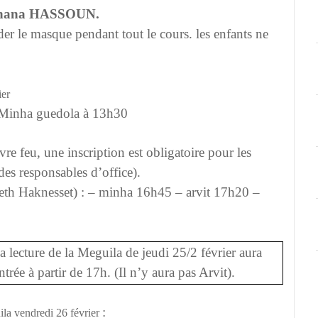
chana HASSOUN.
rder le masque pendant tout le cours.
les enfants ne
ier
Minha guedola à 13h30
uvre feu, une inscription est obligatoire pour les
des responsables d’office).
eth Haknesset) : – minha 16h45 – arvit 17h20 –
la lecture de la Meguila de jeudi 25/2 février aura
rée à partir de 17h. (Il n’y aura pas Arvit).
:
uila
vendredi 26 février