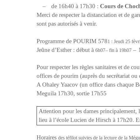
–
de 16h40 à 17h30 :
Cours de Cho
Merci de respecter la distanciation et de ga
sont pas autorisés à venir.
Programme de POURIM 578
1
:
Jeudi 25 févr
Jeûne d’Esther : début à
–
6
h
07
– fin à 19h
07
Pour respecter les règles sanitaires et de co
offices de pourim (auprès du secrétariat ou 
A Ohaley Yaacov (un office dans chaque B
Meguila 17h30, sortie 17h55
Attention pour les dames principalement
, 
lieu à l’école Lucien de Hirsch à 17h20. Ent
Horaires
des téfilot
suivies de la lecture de la Még