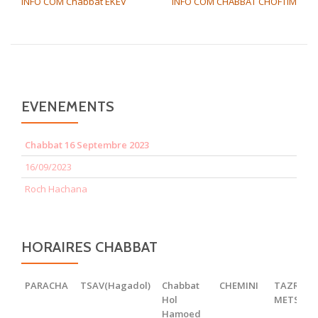
INFO COM Chabbat EKEV
INFO COM CHABBAT CHOFTIM
EVENEMENTS
Chabbat 16 Septembre 2023
16/09/2023
Roch Hachana
HORAIRES CHABBAT
PARACHA
TSAV(Hagadol)
Chabbat
CHEMINI
TAZRIA
Hol
METSOR
Hamoed