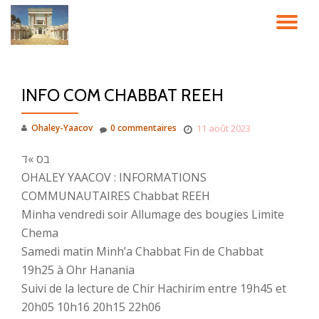
DÉ
Aller
au
LA
contenu
INFO COM CHABBAT REEH
NA
Ohaley-Yaacov
0 commentaires
11 août 2023
בס »ד
OHALEY YAACOV : INFORMATIONS
COMMUNAUTAIRES Chabbat REEH
Minha vendredi soir Allumage des bougies Limite
Chema
Samedi matin Minh’a Chabbat Fin de Chabbat
19h25 à Ohr Hanania
Suivi de la lecture de Chir Hachirim entre 19h45 et
20h05 10h16 20h15 22h06