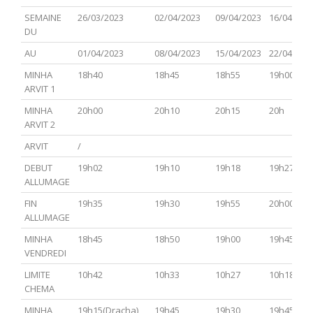
PARACHA
TSAV(Hagadol)
Chabbat
CHEMINI
TAZRIA
SEMAINE
26/03/2023
02/04/2023
09/04/2023
16/04/202
Hol
METSOR
DU
Hamoed
AU
01/04/2023
08/04/2023
15/04/2023
22/04/202
MINHA
18h40
18h45
18h55
19h00
ARVIT 1
MINHA
20h00
20h10
20h15
20h
ARVIT 2
ARVIT
/
DEBUT
19h02
19h10
19h18
19h27
ALLUMAGE
FIN
19h35
19h30
19h55
20h00
ALLUMAGE
MINHA
18h45
18h50
19h00
19h45
VENDREDI
LIMITE
10h42
10h33
10h27
10h18
CHEMA
MINHA
19h15(Dracha)
19h45
19h30
19h45