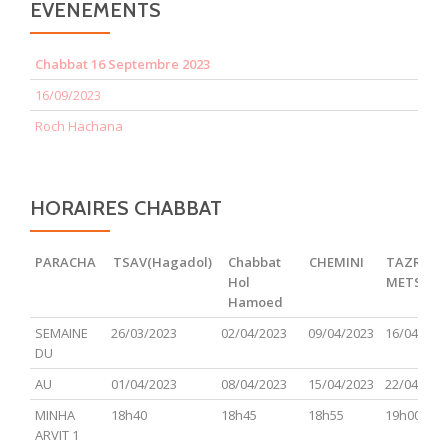
EVENEMENTS
Chabbat 16 Septembre 2023
16/09/2023
Roch Hachana
HORAIRES CHABBAT
PARACHA
TSAV(Hagadol)
Chabbat
CHEMINI
TAZRIA
Hol
METSOR
Hamoed
PARACHA
TSAV(Hagadol)
Chabbat
CHEMINI
TAZRIA
SEMAINE
26/03/2023
02/04/2023
09/04/2023
16/04/202
Hol
METSOR
DU
Hamoed
AU
01/04/2023
08/04/2023
15/04/2023
22/04/202
MINHA
18h40
18h45
18h55
19h00
ARVIT 1