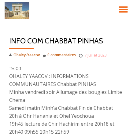
DÉ
Aller
au
LA
contenu
INFO COM CHABBAT PINHAS
NA
Ohaley-Yaacov
0 commentaires
7 juillet 2023
בס »ד
OHALEY YAACOV : INFORMATIONS
COMMUNAUTAIRES Chabbat PINHAS
Minha vendredi soir Allumage des bougies Limite
Chema
Samedi matin Minh’a Chabbat Fin de Chabbat
20h à Ohr Hanania et Ohel Yeochoua
19h45 lecture de Chir Hachirim entre 20h18 et
20h40 09h55 20h15 22h59