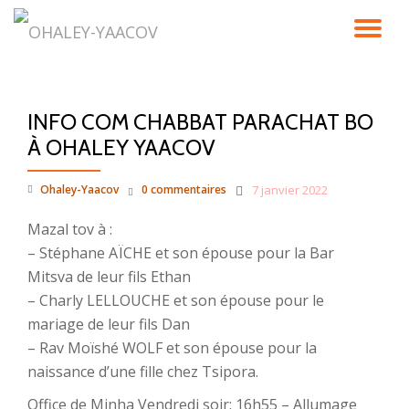
DÉ
Aller
au
LA
contenu
INFO COM CHABBAT PARACHAT BO
NA
À OHALEY YAACOV
Ohaley-Yaacov
0 commentaires
7 janvier 2022
Mazal tov à :
– Stéphane AÏCHE et son épouse pour la Bar
Mitsva de leur fils Ethan
– Charly LELLOUCHE et son épouse pour le
mariage de leur fils Dan
– Rav Moïshé WOLF et son épouse pour la
naissance d’une fille chez Tsipora.
Office de Minha Vendredi soir: 16h55 – Allumage