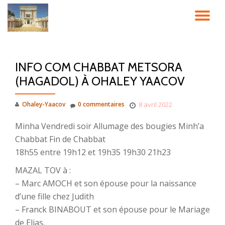
DÉ
Aller
au
LA
contenu
INFO COM CHABBAT METSORA
NA
(HAGADOL) À OHALEY YAACOV
Ohaley-Yaacov
0 commentaires
8 avril 2022
Minha Vendredi soir Allumage des bougies Minh’a
Chabbat Fin de Chabbat
18h55 entre 19h12 et 19h35 19h30 21h23
MAZAL TOV à :
– Marc AMOCH et son épouse pour la naissance
d’une fille chez Judith
– Franck BINABOUT et son épouse pour le Mariage
de Elias.