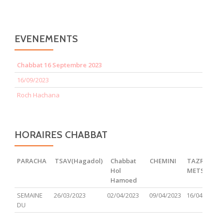
EVENEMENTS
Chabbat 16 Septembre 2023
16/09/2023
Roch Hachana
HORAIRES CHABBAT
PARACHA
TSAV(Hagadol)
Chabbat
CHEMINI
TAZRIA
Hol
METSOR
Hamoed
PARACHA
TSAV(Hagadol)
Chabbat
CHEMINI
TAZRIA
SEMAINE
26/03/2023
02/04/2023
09/04/2023
16/04/202
Hol
METSOR
DU
Hamoed