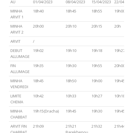
AU
01/04/2023
08/04/2023
15/04/2023
22/04/202
MINHA
18h40
18h45
18h55
19h00
ARVIT 1
MINHA
20h00
20h10
20h15
20h
ARVIT 2
ARVIT
/
DEBUT
19h02
19h10
19h18
19h27
ALLUMAGE
FIN
19h35
19h30
19h55
20h00
ALLUMAGE
MINHA
18h45
18h50
19h00
19h45
VENDREDI
LIMITE
10h42
10h33
10h27
10h18
CHEMA
MINHA
19h15(Dracha)
19h45
19h30
19h45
CHABBAT
ARVIT FIN
21h09
21h21
21h32
21h44
CHABBAT
Barekhenou