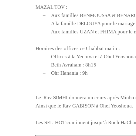
MAZAL TOV :
–
Aux familles BENMOUSSA et BENAROCH
–
A la famille DELOUYA pour le mariage
–
Aux familles UZAN et FHIMA pour le ma
Horaires des offices ce Chabbat matin :
–
Offices à la Yechiva et à Ohel Yeoshoua
–
Beth Avraham : 8h15
–
Ohr Hanania : 9h
Le
Rav SIMHI donnera un cours après Minha (
Ainsi que le Rav GABISON à Ohel Yeoshoua.
Les SELIHOT continuent jusqu’à Roch HaChana.