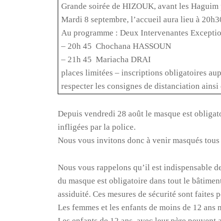
Grande soirée de HIZOUK, avant les Haguim po
Mardi 8 septembre
, l’accueil aura lieu à 20
Au programme : Deux Intervenantes Exceptio
– 20h 45 Chochana HASSOUN
– 21h 45 Mariacha DRAI
places limitées – inscriptions obligatoires aup
respecter les consignes de distanciation ainsi
Depuis vendredi 28 août le masque est obligato
infligées par la police.
Nous vous invitons donc à venir masqués tous l
Nous vous rappelons qu’il est indispensable de r
du masque est obligatoire dans tout le bâtime
assiduité. Ces mesures de sécurité sont faites p
Les femmes et les enfants de moins de 12 ans n
Les enfants de 12 ans, avec leur père peuvent a