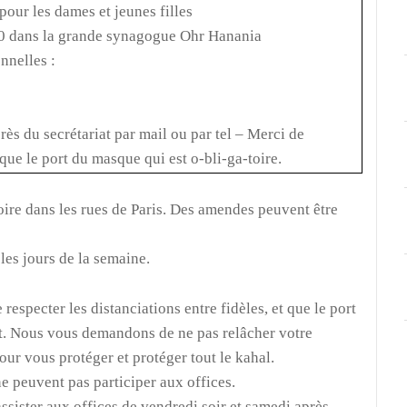
ur les dames et jeunes filles
h30 dans la grande synagogue Ohr Hanania
nnelles :
rès du secrétariat par mail ou par tel – Merci de
 que le port du masque qui est
o-bli-ga-toire.
ire dans les rues de Paris. Des amendes peuvent être
es jours de la semaine.
especter les distanciations entre fidèles, et que le port
nt. Nous vous demandons de ne pas relâcher votre
our vous protéger et protéger tout le kahal.
e peuvent pas participer aux offices.
ssister aux offices de vendredi soir et samedi après