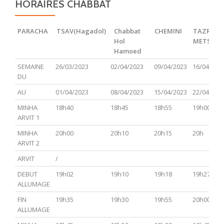
HORAIRES CHABBAT
PARACHA
TSAV(Hagadol)
Chabbat
CHEMINI
TAZRIA
Hol
METSOR
Hamoed
PARACHA
TSAV(Hagadol)
Chabbat
CHEMINI
TAZRIA
SEMAINE
26/03/2023
02/04/2023
09/04/2023
16/04/202
Hol
METSOR
DU
Hamoed
AU
01/04/2023
08/04/2023
15/04/2023
22/04/202
MINHA
18h40
18h45
18h55
19h00
ARVIT 1
MINHA
20h00
20h10
20h15
20h
ARVIT 2
ARVIT
/
DEBUT
19h02
19h10
19h18
19h27
ALLUMAGE
FIN
19h35
19h30
19h55
20h00
ALLUMAGE