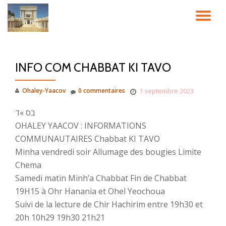
DÉ
Aller
au
LA
contenu
INFO COM CHABBAT KI TAVO
NA
Ohaley-Yaacov
0 commentaires
1 septembre 2023
בס »ד
OHALEY YAACOV : INFORMATIONS
COMMUNAUTAIRES Chabbat KI TAVO
Minha vendredi soir Allumage des bougies Limite
Chema
Samedi matin Minh’a Chabbat Fin de Chabbat
19H15 à Ohr Hanania et Ohel Yeochoua
Suivi de la lecture de Chir Hachirim entre 19h30 et
20h 10h29 19h30 21h21