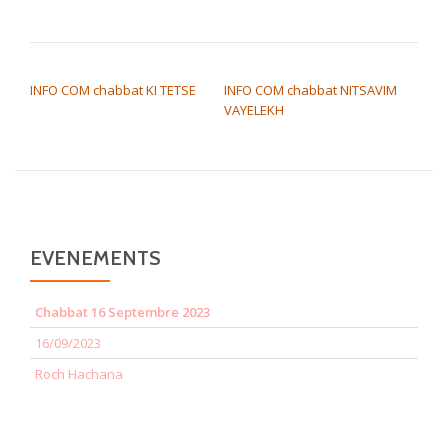
NAVIGATION DE L’ARTICLE
INFO COM chabbat KI TETSE
INFO COM chabbat NITSAVIM
VAYELEKH
EVENEMENTS
Chabbat 16 Septembre 2023
16/09/2023
Roch Hachana