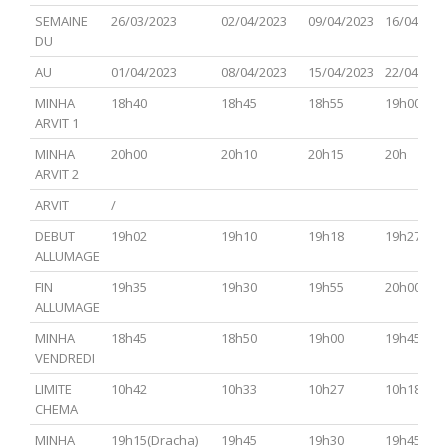
PARACHA
TSAV(Hagadol)
Chabbat
CHEMINI
TAZRIA
SEMAINE
26/03/2023
02/04/2023
09/04/2023
16/04/202
Hol
METSOR
DU
Hamoed
AU
01/04/2023
08/04/2023
15/04/2023
22/04/202
MINHA
18h40
18h45
18h55
19h00
ARVIT 1
MINHA
20h00
20h10
20h15
20h
ARVIT 2
ARVIT
/
DEBUT
19h02
19h10
19h18
19h27
ALLUMAGE
FIN
19h35
19h30
19h55
20h00
ALLUMAGE
MINHA
18h45
18h50
19h00
19h45
VENDREDI
LIMITE
10h42
10h33
10h27
10h18
CHEMA
MINHA
19h15(Dracha)
19h45
19h30
19h45