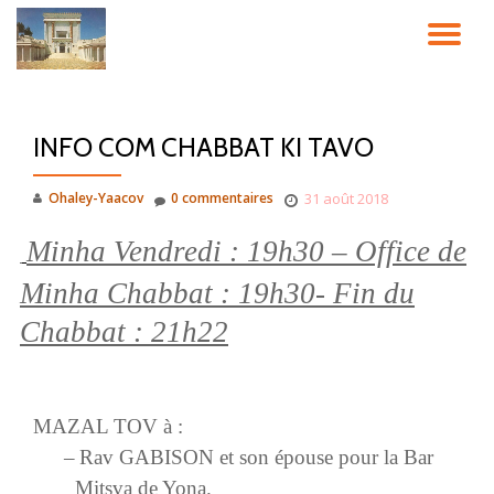
DÉ
Aller
au
LA
contenu
INFO COM CHABBAT KI TAVO
NA
Ohaley-Yaacov
0 commentaires
31 août 2018
Minha Vendredi : 19h30 –
Office de
Minha Chabbat : 19h30- Fin du
Chabbat : 21h22
MAZAL TOV
à :
–
Rav GABISON
et son épouse pour la Bar
Mitsva de Yona.