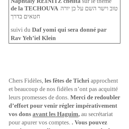
Naphtaly REINITZ chelita
sur le thème
de la TECHOUVA
טוב וישר השם על כן יורה
חטאים בדרך
suivi du
Daf yomi qui sera donné par
Rav Yeh’iel Klein
Chers Fidèles,
les fêtes de Tichri
approchent
et beaucoup de nos fidèles n’ont pas acquitté
leurs promesses de dons.
Merci de redoubler
d’effort pour venir régler impérativement
vos dons
avant les Haguim
,
au secrétariat
pour apurer vos comptes.
. Vous pouvez