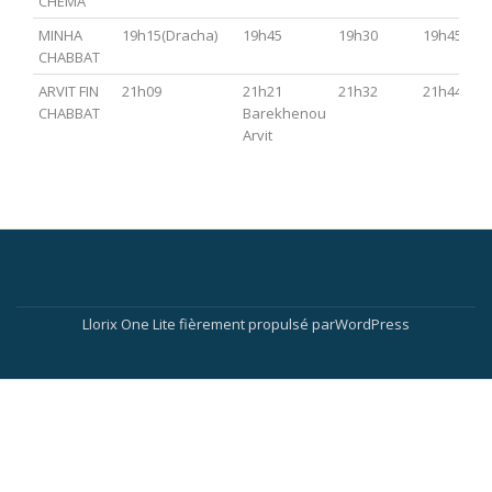
CHEMA
MINHA
19h15(Dracha)
19h45
19h30
19h45
CHABBAT
ARVIT FIN
21h09
21h21
21h32
21h44
CHABBAT
Barekhenou
Arvit
Menu
secondaire
Llorix One Lite
fièrement propulsé par
WordPress