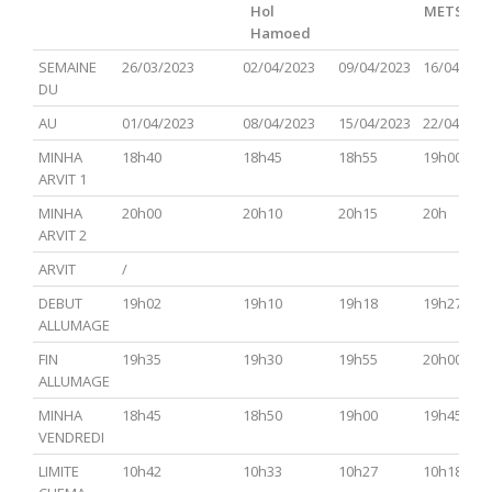
Hol
METSOR
Hamoed
PARACHA
TSAV(Hagadol)
Chabbat
CHEMINI
TAZRIA
SEMAINE
26/03/2023
02/04/2023
09/04/2023
16/04/202
Hol
METSOR
DU
Hamoed
AU
01/04/2023
08/04/2023
15/04/2023
22/04/202
MINHA
18h40
18h45
18h55
19h00
ARVIT 1
MINHA
20h00
20h10
20h15
20h
ARVIT 2
ARVIT
/
DEBUT
19h02
19h10
19h18
19h27
ALLUMAGE
FIN
19h35
19h30
19h55
20h00
ALLUMAGE
MINHA
18h45
18h50
19h00
19h45
VENDREDI
LIMITE
10h42
10h33
10h27
10h18