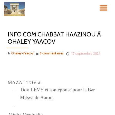
DÉ
Aller
au
LA
contenu
INFO COM CHABBAT HAAZINOU À
NA
OHALEY YAACOV
Ohaley-Yaacov
0 commentaires
17 septembre 2021
MAZAL TOV à :
Dov LEVY et son épouse pour la Bar
–
Mitsva de Aaron.
–
Minha Vendredi
: