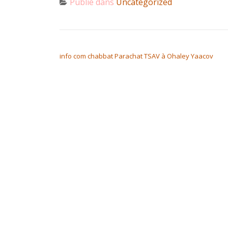
Publié dans
Uncategorized
NAVIGATION DE L’ARTICLE
info com chabbat Parachat TSAV à Ohaley Yaacov