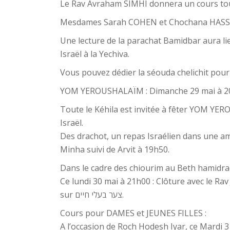
Le Rav Avraham SIMHI donnera un cours tou
Mesdames Sarah COHEN et Chochana HASSO
Une lecture de la parachat Bamidbar aura li
Israël à la Yechiva.
Vous pouvez dédier la séouda chelichit po
YOM YEROUSHALAÏM : Dimanche 29 mai à 2
Toute le Kéhila est invitée à fêter YOM Y
Israël.
Des drachot, un repas Israélien dans une 
Minha suivi de Arvit à 19h50.
Dans le cadre des chiourim au Beth hamidra
Ce lundi 30 mai à 21h00 : Clôture avec le Ra
sur צער בעלי חיים.
Cours pour DAMES et JEUNES FILLES :
A l’occasion de Roch Hodesh Iyar, ce Mardi