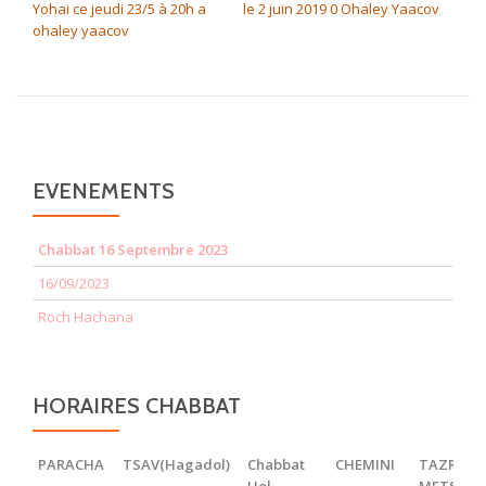
Yohai ce jeudi 23/5 à 20h a
le 2 juin 2019 0 Ohaley Yaacov
ohaley yaacov
EVENEMENTS
Chabbat 16 Septembre 2023
16/09/2023
Roch Hachana
HORAIRES CHABBAT
PARACHA
TSAV(Hagadol)
Chabbat
CHEMINI
TAZRIA