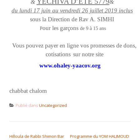
YECHIVA D’ETE 5779
&
&
du lundi 17 juin au vendredi 26 juillet 2019 inclus
sous la Direction de Rav A. SIMHI
our les garçons
P
de 9 à 15 ans
Vous pouvez payer en ligne vos promesses de dons,
cotisations
sur notre site
www.ohaley-yaacov.org
chabbat chalom
Publié dans
Uncategorized
NAVIGATION DE L’ARTICLE
Hilloula de Rabbi Shimon Bar
Programme du YOM HALIMOUD