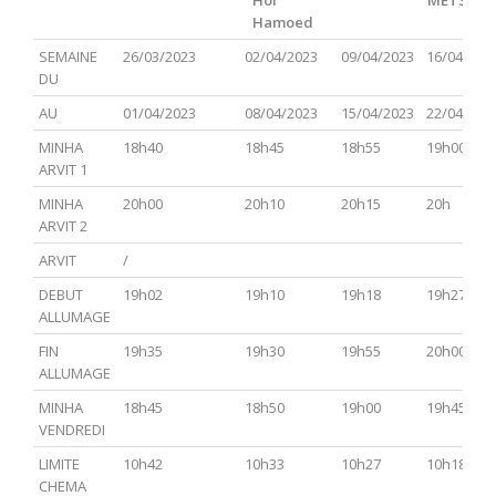
Hol
METSOR
Hamoed
PARACHA
TSAV(Hagadol)
Chabbat
CHEMINI
TAZRIA
SEMAINE
26/03/2023
02/04/2023
09/04/2023
16/04/202
Hol
METSOR
DU
Hamoed
AU
01/04/2023
08/04/2023
15/04/2023
22/04/202
MINHA
18h40
18h45
18h55
19h00
ARVIT 1
MINHA
20h00
20h10
20h15
20h
ARVIT 2
ARVIT
/
DEBUT
19h02
19h10
19h18
19h27
ALLUMAGE
FIN
19h35
19h30
19h55
20h00
ALLUMAGE
MINHA
18h45
18h50
19h00
19h45
VENDREDI
LIMITE
10h42
10h33
10h27
10h18
CHEMA