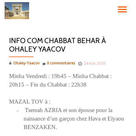
DÉ
Aller
au
LA
contenu
INFO COM CHABBAT BEHAR À
NA
OHALEY YAACOV
Ohaley-Yaacov
0 commentaires
24 mai 2019
Minha Vendredi : 19h45 – Minha Chabbat :
20h15 – Fin du Chabbat : 22h38
MAZAL TOV à :
Tsemah AZRIA et son épouse pour la
–
naissance d’un garçon chez Hava et Elyaou
BENZAKEN.