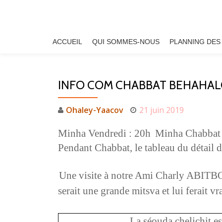
Aller
au
ACCUEIL
QUI SOMMES-NOUS
PLANNING DES
contenu
INFO COM CHABBAT BEHAHAL
Ohaley-Yaacov
21 juin 2019
Minha Vendredi : 20h
Minha Chabbat 
Pendant Chabbat, le tableau du détail de
Une visite à notre Ami Charly ABITBOL
serait une grande mitsva et lui ferait vr
La séouda chelichit e