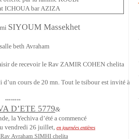
mat ICHOUA bar AZIZA
SIYOUM Massekhet
omi
 salle beth Avraham
isir de recevoir le
Rav ZAMIR COHEN chelita
ivi d’un cours de 20 mn.
Tout le tsibour est invité à
********
A D’ETE 5779
&
nde, la Yechiva d’été a commencé
u vendredi 26 juillet,
en journées entières
de Rav Avraham SIMHI chelita