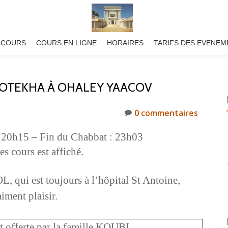
 COURS
COURS EN LIGNE
HORAIRES
TARIFS DES EVENEM
OTEKHA À OHALEY YAACOV
0 commentaires
20h15 – Fin du Chabbat : 23h03
s cours est affiché.
, qui est toujours à l’hôpital
St Antoine,
aiment plaisir.
st offerte par la famille KOUBI