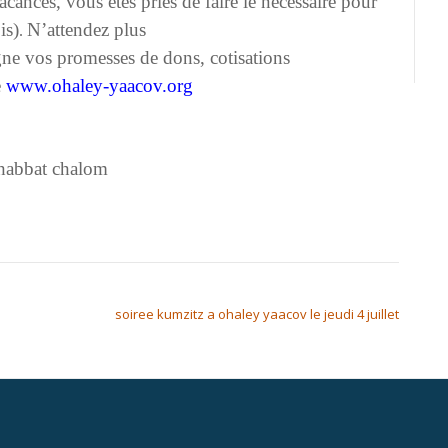
cances, vous êtes priés de faire le nécessaire pour
is)
N’attendez plus
.
ne vos promesses de dons, cotisations
e
www.ohaley-yaacov.org
habbat chalom
soiree kumzitz a ohaley yaacov le jeudi 4 juillet