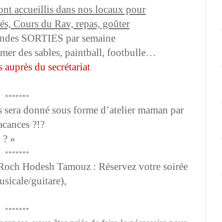
ont accueillis dans nos locaux pour
ités, Cours du Rav, repas, goûter
ndes SORTIES par semaine
 mer des sables, paintball, footbulle…
s auprès du secrétariat
*******
s sera donné sous forme d’atelier maman par
acances ?!?
 ? »
*******
e Roch Hodesh Tamouz : Réservez votre soirée
sicale/guitare),
*******