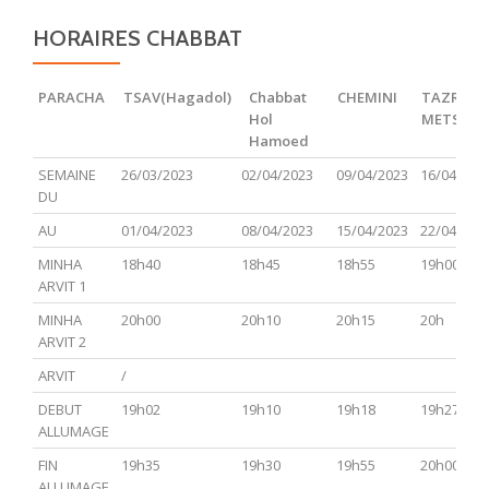
HORAIRES CHABBAT
PARACHA
TSAV(Hagadol)
Chabbat
CHEMINI
TAZRIA
Hol
METSOR
Hamoed
PARACHA
TSAV(Hagadol)
Chabbat
CHEMINI
TAZRIA
SEMAINE
26/03/2023
02/04/2023
09/04/2023
16/04/202
Hol
METSOR
DU
Hamoed
AU
01/04/2023
08/04/2023
15/04/2023
22/04/202
MINHA
18h40
18h45
18h55
19h00
ARVIT 1
MINHA
20h00
20h10
20h15
20h
ARVIT 2
ARVIT
/
DEBUT
19h02
19h10
19h18
19h27
ALLUMAGE
FIN
19h35
19h30
19h55
20h00
ALLUMAGE