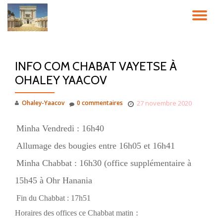
DÉ
Aller
au
LA
contenu
INFO COM CHABAT VAYETSE À
NA
OHALEY YAACOV
Ohaley-Yaacov
0 commentaires
27 novembre 2020
Minha Vendredi : 16h40
Allumage des bougies entre 16h05 et 16h41
Minha Chabbat : 16h30 (office supplémentaire à
15h45 à Ohr Hanania
Fin du Chabbat : 17h51
:
Horaires des offices ce Chabbat matin