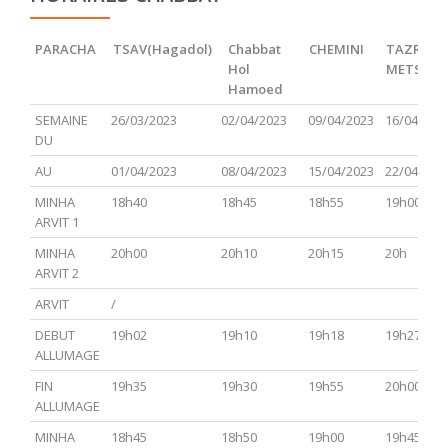
PARACHA
TSAV(Hagadol)
Chabbat
CHEMINI
TAZRIA
Hol
METSOR
Hamoed
PARACHA
TSAV(Hagadol)
Chabbat
CHEMINI
TAZRIA
SEMAINE
26/03/2023
02/04/2023
09/04/2023
16/04/202
Hol
METSOR
DU
Hamoed
AU
01/04/2023
08/04/2023
15/04/2023
22/04/202
MINHA
18h40
18h45
18h55
19h00
ARVIT 1
MINHA
20h00
20h10
20h15
20h
ARVIT 2
ARVIT
/
DEBUT
19h02
19h10
19h18
19h27
ALLUMAGE
FIN
19h35
19h30
19h55
20h00
ALLUMAGE
MINHA
18h45
18h50
19h00
19h45