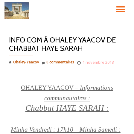
DÉ
Aller
au
LA
contenu
INFO COM À OHALEY YAACOV DE
NA
CHABBAT HAYE SARAH
Ohaley-Yaacov
0 commentaires
1 novembre 2018
OHALEY YAACOV –
Informations
communautaires
:
Chabbat HAYE SARAH :
Minha Vendredi : 17h10 – Minha Samedi :