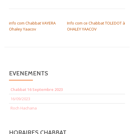
NAVIGATION DE L’ARTICLE
info com Chabbat VAYERA
Info com ce Chabbat TOLEDOT à
Ohaley Yaacov
OHALEY YAACOV
EVENEMENTS
Chabbat 16 Septembre 2023
16/09/2023
Roch Hachana
HORAIRES CHABBAT