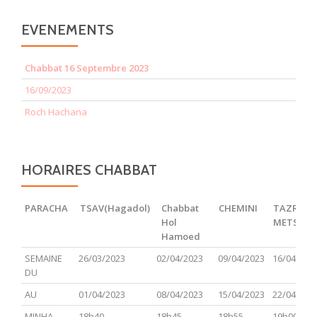
EVENEMENTS
Chabbat 16 Septembre 2023
16/09/2023
Roch Hachana
HORAIRES CHABBAT
PARACHA
TSAV(Hagadol)
Chabbat
CHEMINI
TAZRIA
Hol
METSOR
Hamoed
PARACHA
TSAV(Hagadol)
Chabbat
CHEMINI
TAZRIA
SEMAINE
26/03/2023
02/04/2023
09/04/2023
16/04/202
Hol
METSOR
DU
Hamoed
AU
01/04/2023
08/04/2023
15/04/2023
22/04/202
MINHA
18h40
18h45
18h55
19h00