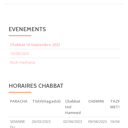
EVENEMENTS
Chabbat 16 Septembre 2023
16/09/2023
Roch Hachana
HORAIRES CHABBAT
PARACHA
TSAV(Hagadol)
Chabbat
CHEMINI
TAZRIA
Hol
METSOR
Hamoed
PARACHA
TSAV(Hagadol)
Chabbat
CHEMINI
TAZRIA
SEMAINE
26/03/2023
02/04/2023
09/04/2023
16/04/202
Hol
METSOR
DU