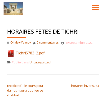
DÉ
Aller
au
LA
contenu
HORAIRES FETES DE TICHRI
NA
Ohaley-Yaacov
0 commentaires
19 septembre 2022
Tichri5783_2.pdf
Publié dans
Uncategorized
NAVIGATION DE L’ARTICLE
rectificatif – le cours pour
horaires hiver 5783
dames n’aura pas lieu ce
chabbat