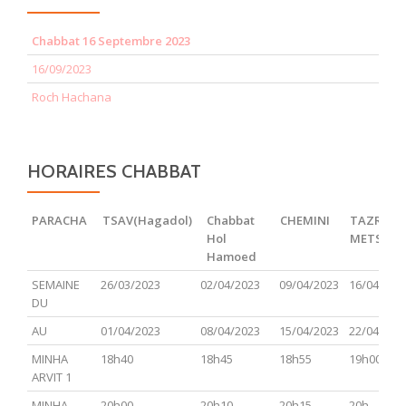
Chabbat 16 Septembre 2023
16/09/2023
Roch Hachana
HORAIRES CHABBAT
PARACHA
TSAV(Hagadol)
Chabbat
CHEMINI
TAZRIA
Hol
METSOR
Hamoed
PARACHA
TSAV(Hagadol)
Chabbat
CHEMINI
TAZRIA
SEMAINE
26/03/2023
02/04/2023
09/04/2023
16/04/202
Hol
METSOR
DU
Hamoed
AU
01/04/2023
08/04/2023
15/04/2023
22/04/202
MINHA
18h40
18h45
18h55
19h00
ARVIT 1
MINHA
20h00
20h10
20h15
20h