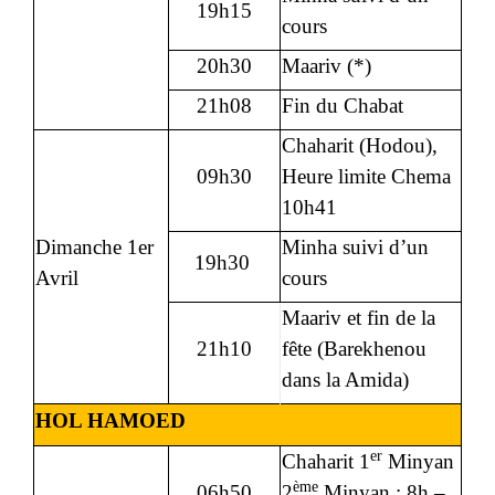
19h15
cours
20h30
Maariv (*)
21h08
Fin du Chabat
Chaharit (Hodou),
09h30
Heure limite Chema
10h41
Dimanche 1er
Minha suivi d’un
19h30
Avril
cours
Maariv et fin de la
21h10
fête (Barekhenou
dans la Amida)
HOL HAMOED
er
Chaharit 1
Minyan
ème
06h50
2
Minyan : 8h –