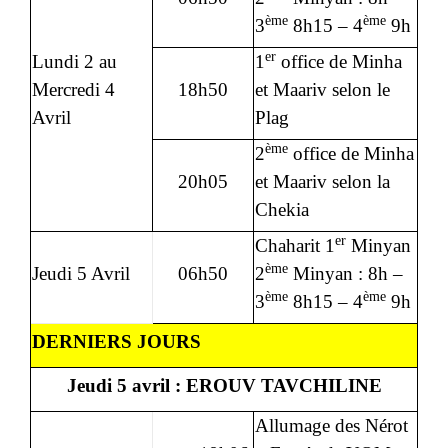
ème
ème
3
8h15 – 4
9h
er
Lundi 2 au
1
office de Minha
Mercredi 4
18h50
et Maariv selon le
Avril
Plag
ème
2
office de Minha
20h05
et Maariv selon la
Chekia
er
Chaharit 1
Minyan
ème
Jeudi 5 Avril
06h50
2
Minyan : 8h –
ème
ème
3
8h15 – 4
9h
DERNIERS JOURS
Jeudi 5 avril : EROUV TAVCHILINE
Allumage des Nérot