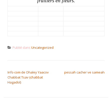
fruitiers en fleurs.
Publié dans
Uncategorized
NAVIGATION DE L’ARTICLE
Info com de Ohaley Yaacov
pessah cacher ve sameah
Chabbat Tsav (chabbat
Hagadol)