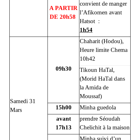
convient de manger
A PARTIR
l’Afikomen avant
DE 20h58
Hatsot :
1h54
Chaharit (Hodou),
Heure limite Chema
10h42
09h30
Tikoun HaTal,
(Morid HaTal dans
la Amida de
Moussaf)
Samedi 31
15h00
Minha guedola
Mars
avant
prendre Séoudah
17h13
Chelichit à la maison
Minha suivi d’un