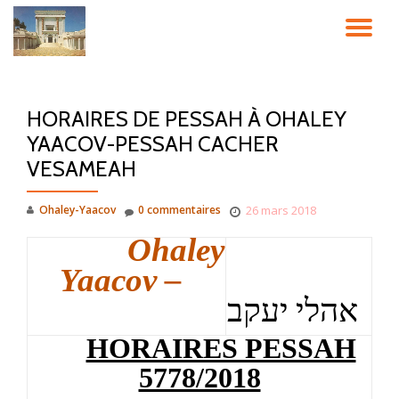
DÉ
Aller
au
LA
contenu
HORAIRES DE PESSAH À OHALEY
NA
YAACOV-PESSAH CACHER
VESAMEAH
Ohaley-Yaacov
0 commentaires
26 mars 2018
Ohaley
Yaacov –
אהלי יעקב
HORAIRES PESSAH
5778/2018