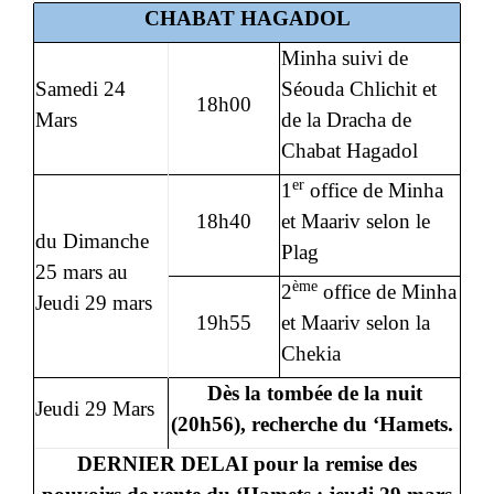
CHABAT HAGADOL
Minha suivi de
Samedi 24
Séouda Chlichit et
18h00
Mars
de la Dracha de
Chabat Hagadol
er
1
office de Minha
18h40
et Maariv selon le
du Dimanche
Plag
25 mars au
ème
2
office de Minha
Jeudi 29 mars
19h55
et Maariv selon la
Chekia
Dès la tombée de la nuit
Jeudi 29 Mars
(20h56), recherche du ‘Hamets.
DERNIER DELAI pour la remise des