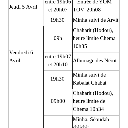
entre 19h06
– Entrée de YOM
Jeudi 5 Avril
et 20h07
TOV
20h08
19h30
Minha suivi de Arvit
Chaharit (Hodou),
09h
heure limite Chema
10h35
Vendredi 6
entre 19h07
Avril
Allumage des Nérot
et 20h10
Minha suivi de
19h30
Kabalat Chabat
Chaharit (Hodou),
09h00
heure limite de
Chema 10h34
Minha, Séoudah
chlichit