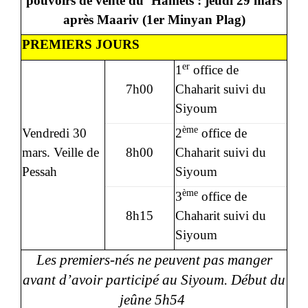
pouvoirs de vente du ‘Hamets : jeudi 29 mars
après Maariv (1er Minyan Plag)
PREMIERS JOURS
er
1
office de
7h00
Chaharit suivi du
Siyoum
ème
Vendredi 30
2
office de
mars. Veille de
8h00
Chaharit suivi du
Pessah
Siyoum
ème
3
office de
8h15
Chaharit suivi du
Siyoum
Les premiers-nés ne peuvent pas manger
avant d’avoir participé au Siyoum. Début du
jeûne 5h54