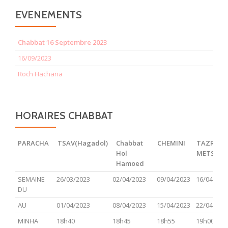
EVENEMENTS
Chabbat 16 Septembre 2023
16/09/2023
Roch Hachana
HORAIRES CHABBAT
PARACHA
TSAV(Hagadol)
Chabbat
CHEMINI
TAZRIA
Hol
METSOR
Hamoed
PARACHA
TSAV(Hagadol)
Chabbat
CHEMINI
TAZRIA
SEMAINE
26/03/2023
02/04/2023
09/04/2023
16/04/202
Hol
METSOR
DU
Hamoed
AU
01/04/2023
08/04/2023
15/04/2023
22/04/202
MINHA
18h40
18h45
18h55
19h00