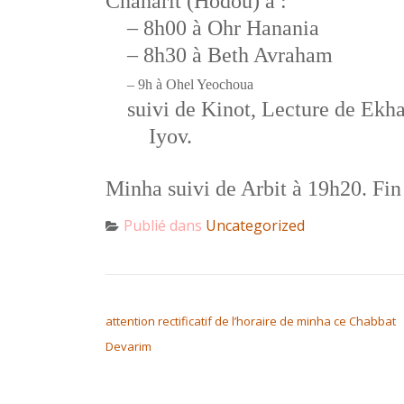
Chaharit
(Hodou) à :
– 8h00 à Ohr Hanania
– 8h30 à Beth Avraham
–
9h à Ohel Yeochoua
suivi de Kinot, Lecture de Ekha
Iyov.
Minha suivi de Arbit à 19h20. Fi
Publié dans
Uncategorized
NAVIGATION DE L’ARTICLE
attention rectificatif de l’horaire de minha ce Chabbat
Devarim